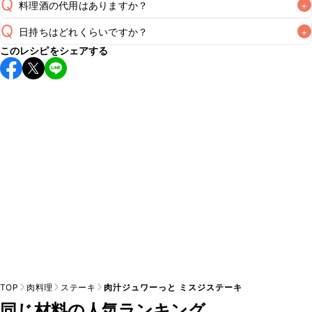
Q
料理酒の代用はありますか？
+
Q
日持ちはどれくらいですか？
+
A
このレシピをシェアする
こちらのレシピは出来たてをお召し上がりいただくことをお
すすめします。

A
※日持ちは目安です。
こちら
の注意事項をご確認の上、正し
TOP
肉料理
ステーキ
肉汁ジュワーっと ミスジステーキ
同じ材料の人気ランキング