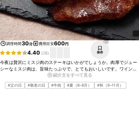
376
30
600
調理時間
費用目安
分
円
4.40
保存
(
18
)
今夜は贅沢にミスジ肉のステーキはいかがでしょうか。肉厚でジュー
シーなミスジ肉は、旨味たっぷりで、とてもおいしいです。ワインと
紹介文をすべて見る
の相性抜群ですし、おもてなしやパーティーにおすすめの一品です。
ぜひお試しください。
#
父の日
#
敬老の日
#
牛肉
#
夏（6–8月）
#
秋（9–11月）