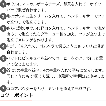
ボウルにマスカルポーネチーズ、卵黄を入れて、ホイッ
1
パーで混ぜ合わせます。
別のボウルに生クリームを入れて、ハンドミキサーでツノ
2
が立つまで泡立てます。
さらに別のボウルに卵白を入れて、ハンドミキサーで泡が
3
出るまで泡立てたらグラニュー糖を加え、ツノが立つまで
泡立てメレンゲを作ります。
1に2、3を入れて、ゴムベラで切るようにさっくりと混ぜ
4
合わせます。
バットにビスキュイを並べてコーヒーをかけ、1分ほど置
5
いてなじませます。
器に5の半量を並べ、4の半量を入れて平らにならします。
6
同じようにもう1回くり返し、冷蔵庫で1時間ほど冷やしま
す。
ココアパウダーをふり、ミントを添えて完成です。
7
コツ・ポイント