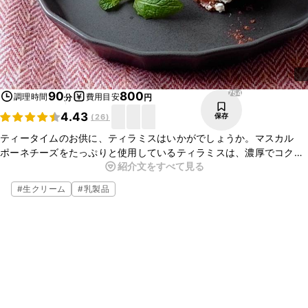
754
90
800
調理時間
費用目安
分
円
4.43
保存
(
26
)
ティータイムのお供に、ティラミスはいかがでしょうか。マスカル
ポーネチーズをたっぷりと使用しているティラミスは、濃厚でコクが
紹介文をすべて見る
あり、コーヒーや紅茶にぴったりのお菓子ですよ。とても簡単に作れ
るので、ぜひお試しくださいね。
#
生クリーム
#
乳製品