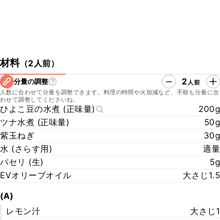
材料
（
2人前
）
2
分量の調整
人前
人数に合わせて分量を調整できます。料理の時間や火加減など、手順も分量に合
わせて調整してくださいね。
ひよこ豆の水煮 (正味量)
200g
ツナ水煮 (正味量)
50g
紫玉ねぎ
30g
水 (さらす用)
適量
パセリ (生)
5g
EVオリーブオイル
大さじ1.5
(A)
レモン汁
大さじ1