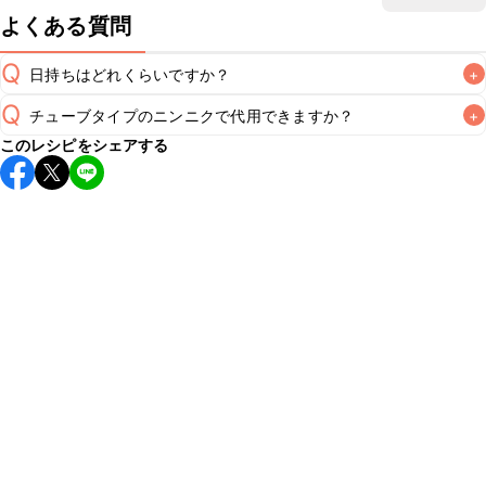
よくある質問
Q
日持ちはどれくらいですか？
+
Q
チューブタイプのニンニクで代用できますか？
+
保存期間は冷蔵で当日中が目安です。なるべくお早めにお召
このレシピをシェアする
し上がりください。

A
チューブタイプのニンニクを使用してもお作りいただけま
A
す。レシピと同量を目安に加え、お好みの風味になるようご
※日持ちは目安です。
こちら
の注意事項をご確認の上、正し