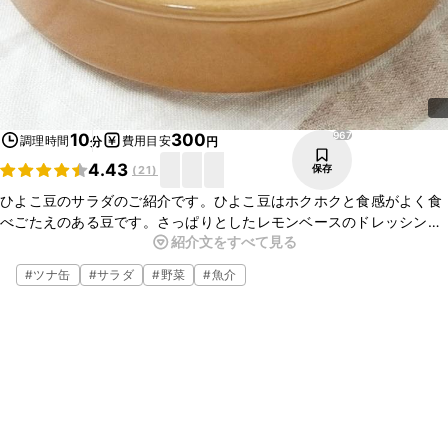
967
10
300
調理時間
費用目安
分
円
4.43
保存
(
21
)
ひよこ豆のサラダのご紹介です。ひよこ豆はホクホクと食感がよく食
べごたえのある豆です。さっぱりとしたレモンベースのドレッシング
紹介文をすべて見る
がよく合いますよ。朝ごはんや、カレーやパスタなどの副菜におすす
めです。ぜひ試してみてくださいね。
#
ツナ缶
#
サラダ
#
野菜
#
魚介