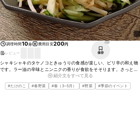
125
10
200
調理時間
費用目安
分
円
レビュー
保存
シャキシャキのタケノコときゅうりの食感が楽しい、ピリ辛の和え物
です。ラー油の辛味とニンニクの香りが食欲をそそります。さっと作
紹介文をすべて見る
ることができるので、あともう一品欲しいときにも便利ですよ。ぜひ
作ってみてくださいね。
#
たけのこ
#
春野菜
#
春（3–5月）
#
野菜
#
季節のイベント