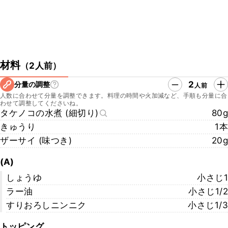
材料
（
2人前
）
2
分量の調整
人前
人数に合わせて分量を調整できます。料理の時間や火加減など、手順も分量に合
わせて調整してくださいね。
タケノコの水煮 (細切り)
80g
きゅうり
1本
ザーサイ (味つき)
20g
(A)
しょうゆ
小さじ1
ラー油
小さじ1/2
すりおろしニンニク
小さじ1/3
トッピング