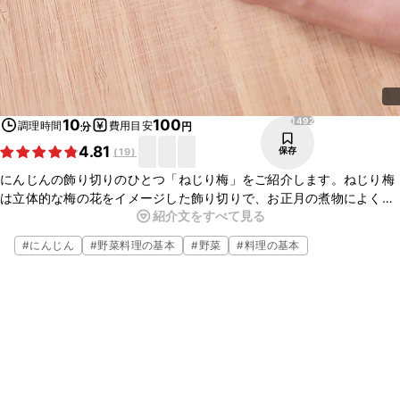
1492
10
100
調理時間
費用目安
分
円
4.81
保存
(
19
)
にんじんの飾り切りのひとつ「ねじり梅」をご紹介します。ねじり梅
は立体的な梅の花をイメージした飾り切りで、お正月の煮物によく用
紹介文をすべて見る
いられます。見た目が可愛く、華やかに仕上がりますよ。包丁の刃を
上手く使って、ぜひ挑戦してみてくださいね。
#
にんじん
#
野菜料理の基本
#
野菜
#
料理の基本