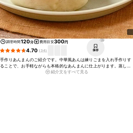
811
120
300
調理時間
費用目安
分
円
4.70
保存
(
34
)
手作りあんまんのご紹介です。中華風あんは練りごまを入れ手作りす
ることで、お手軽ながらも本格的なあんまんに仕上がります。蒸し立
紹介文をすべて見る
てのふわふわとした生地もたまらないおいしさです。ぜひ一度、お試
しくださいね。