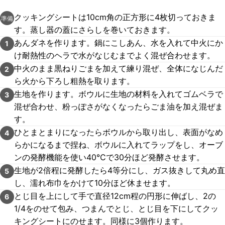
クッキングシートは10cm角の正方形に4枚切っておきま
準備
す。蒸し器の蓋にさらしを巻いておきます。
あんダネを作ります。鍋にこしあん、水を入れて中火にか
1
け耐熱性のヘラで水がなじむまでよく混ぜ合わせます。
中火のまま黒ねりごまを加えて練り混ぜ、全体になじんだ
2
ら火から下ろし粗熱を取ります。
生地を作ります。ボウルに生地の材料を入れてゴムベラで
3
混ぜ合わせ、粉っぽさがなくなったらごま油を加え混ぜま
す。
ひとまとまりになったらボウルから取り出し、表面がなめ
4
らかになるまで捏ね、ボウルに入れてラップをし、オーブ
ンの発酵機能を使い40℃で30分ほど発酵させます。
生地が2倍程に発酵したら4等分にし、ガス抜きして丸め直
5
し、濡れ布巾をかけて10分ほど休ませます。
とじ目を上にして手で直径12cm程の円形に伸ばし、2の
6
1/4をのせて包み、つまんでとじ、とじ目を下にしてクッ
キングシートにのせます。同様に3個作ります。