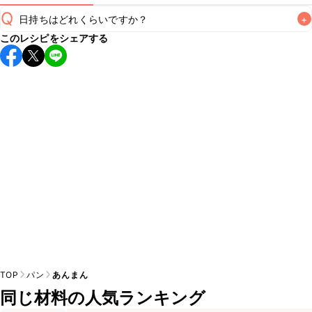
Q
日持ちはどれくらいですか？
+
このレシピをシェアする
保存期間は冷蔵で当日中が目安です。なるべくお早めにお召
し上がりください。

A
※日持ちは目安です。
こちら
の注意事項をご確認の上、正し
TOP
パン
あんまん
同じ材料の人気ランキング