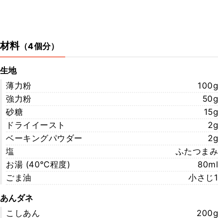
材料
（
4個分
）
生地
薄力粉
100g
強力粉
50g
砂糖
15g
ドライイースト
2g
ベーキングパウダー
2g
塩
ふたつまみ
お湯 (40℃程度)
80ml
ごま油
小さじ1
あんダネ
こしあん
200g