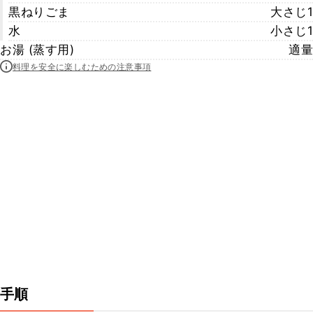
黒ねりごま
大さじ1
水
小さじ1
お湯 (蒸す用)
適量
料理を安全に楽しむための注意事項
手順