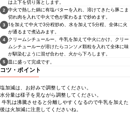
は上下を切り落とします。
中火で熱した鍋に有塩バターを入れ、溶けてきたら豚こま
2
切れ肉を入れて中火で色が変わるまで炒めます。
1を加えて中火で3分程炒め、水を加えて5分程、全体に火
3
が通るまで煮込みます。
クリームシチュールー、牛乳を加えて中火にかけ、クリー
4
ムシチュールーが溶けたらコンソメ顆粒を入れて全体に味
が馴染むように混ぜ合わせ、火から下ろします。
皿に盛って完成です。
5
コツ・ポイント
塩加減は、お好みで調整してください。

水分量は様子を見ながら調整してください。

 牛乳は沸騰させると分離しやすくなるので牛乳を加えた
後は火加減に注意してくださいね。