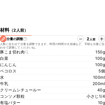
材料
（
2人前
）
2
分量の調整
人前
人数に合わせて分量を調整できます。料理の時間や火加減など、手順も分量に合
わせて調整してくださいね。
豚こま切れ肉
150g
白菜
100g
にんじん
100g
ペコロス
5個
水
100ml
牛乳
200ml
クリームシチュールー
40g
コンソメ顆粒
小さじ1/4
有塩バター
10g