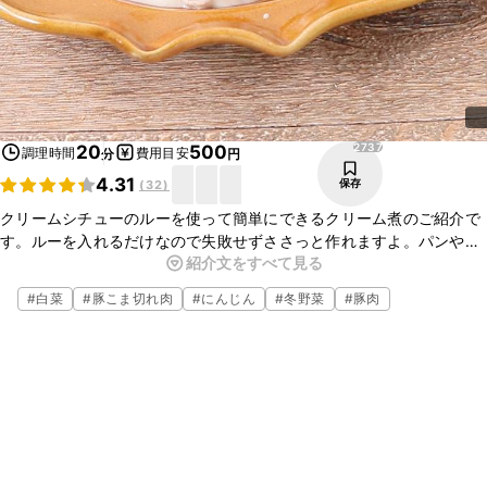
2737
20
500
調理時間
費用目安
分
円
4.31
保存
(
32
)
クリームシチューのルーを使って簡単にできるクリーム煮のご紹介で
す。ルーを入れるだけなので失敗せずささっと作れますよ。パンやパ
紹介文をすべて見る
スタにはもちろん、お酒のお供にも最適です。お好きな具材を入れて
アレンジしてもお楽しみいただけますので、ぜひお試しください。
#
白菜
#
豚こま切れ肉
#
にんじん
#
冬野菜
#
豚肉