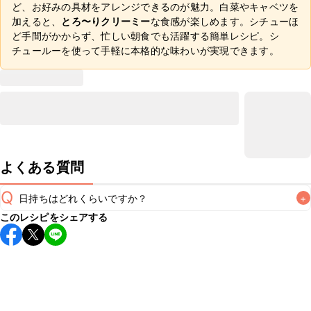
ど、お好みの具材をアレンジできるのが魅力。白菜やキャベツを
加えると、
とろ〜りクリーミー
な食感が楽しめます。シチューほ
ど手間がかからず、忙しい朝食でも活躍する簡単レシピ。シ
チュールーを使って手軽に本格的な味わいが実現できます。
よくある質問
Q
日持ちはどれくらいですか？
+
このレシピをシェアする
保存期間は冷蔵で翌日中が目安です。なるべくお早めにお召
し上がりください。

A
※日持ちは目安です。
こちら
の注意事項をご確認の上、正し