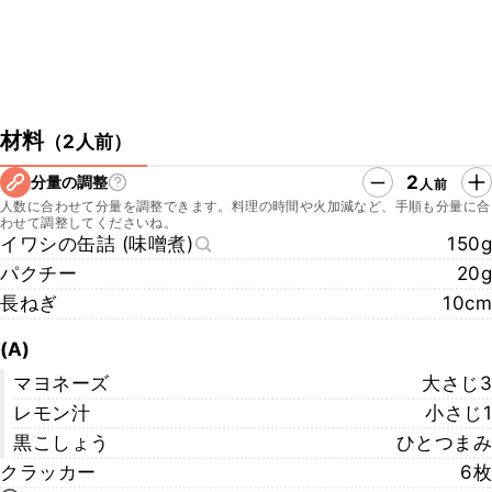
材料
（
2人前
）
2
分量の調整
人前
人数に合わせて分量を調整できます。料理の時間や火加減など、手順も分量に合
わせて調整してくださいね。
イワシの缶詰 (味噌煮)
150g
パクチー
20g
長ねぎ
10cm
(A)
マヨネーズ
大さじ3
レモン汁
小さじ1
黒こしょう
ひとつまみ
クラッカー
6枚