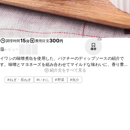
127
15
300
調理時間
費用目安
分
円
レビュー
保存
イワシの味噌煮缶を使用した、パクチーのディップソースの紹介で
す。味噌とマヨネーズを組み合わせてマイルドな味わいに、香り豊か
紹介文をすべて見る
なパクチーをアクセントにした少し大人のディップです。クラッカー
以外にも、パンにのせたり、パスタに和えても美味しくいただけま
#
ねぎ・長ねぎ
#
いわし
#
野菜
#
魚介
す。