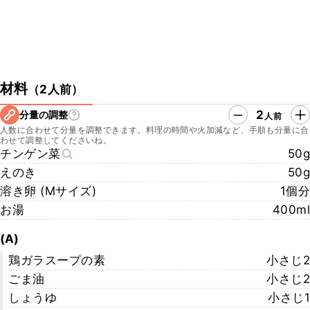
材料
（
2人前
）
2
分量の調整
人前
人数に合わせて分量を調整できます。料理の時間や火加減など、手順も分量に合
わせて調整してくださいね。
チンゲン菜
50g
えのき
50g
溶き卵 (Mサイズ)
1個分
お湯
400ml
(A)
鶏ガラスープの素
小さじ2
ごま油
小さじ2
しょうゆ
小さじ1