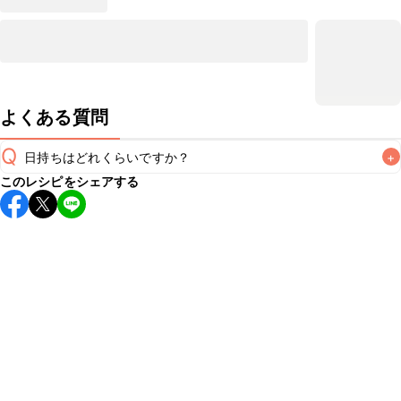
よくある質問
Q
日持ちはどれくらいですか？
+
このレシピをシェアする
保存期間は冷蔵で翌日中が目安です。なるべくお早めにお召
し上がりください。

A
※日持ちは目安です。
こちら
の注意事項をご確認の上、正し