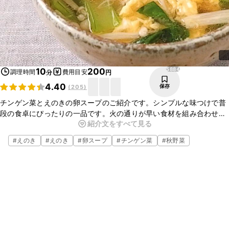
5884
10
200
調理時間
費用目安
分
円
4.40
保存
(
205
)
チンゲン菜とえのきの卵スープのご紹介です。シンプルな味つけで普
段の食卓にぴったりの一品です。火の通りが早い食材を組み合わせて
紹介文をすべて見る
いるので、すぐに完成し、忙しいときにもおすすめですよ。ぜひお試
しくださいね。
#
えのき
#
えのき
#
卵スープ
#
チンゲン菜
#
秋野菜