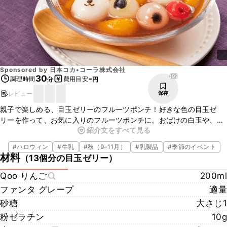
Sponsored by
日本コカ•コーラ株式会社
199
30
-
調理時間
費用目安
分
円
レビュー
保存
親子で楽しめる、目玉ゼリーのフルーツポンチ！好きな色の目玉ゼ
リーを作って、お気に入りのフルーツポンチに。おばけの白玉や、フ
紹介文をすべて見る
ルーツの飾り切りを入れるとパーティー感アップ！ぜひ一度試してみ
てくださいね。
#
ハロウィン
#
牛乳
#
秋（9–11月）
#
乳製品
#
季節のイベント
材料
（
13個分の目玉ゼリー
）
Qoo りんご
200ml
ファンタ グレープ
適量
砂糖
大さじ1
粉ゼラチン
10g