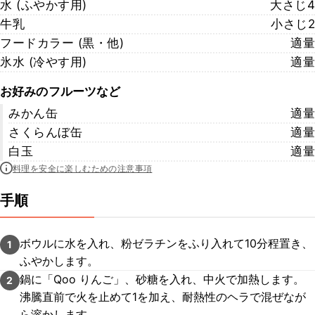
水 (ふやかす用)
大さじ4
牛乳
小さじ2
フードカラー (黒・他)
適量
氷水 (冷やす用)
適量
お好みのフルーツなど
みかん缶
適量
さくらんぼ缶
適量
白玉
適量
料理を安全に楽しむための注意事項
手順
ボウルに水を入れ、粉ゼラチンをふり入れて10分程置き、
1
ふやかします。
鍋に「Qoo りんご」、砂糖を入れ、中火で加熱します。
2
沸騰直前で火を止めて1を加え、耐熱性のヘラで混ぜなが
ら溶かします。