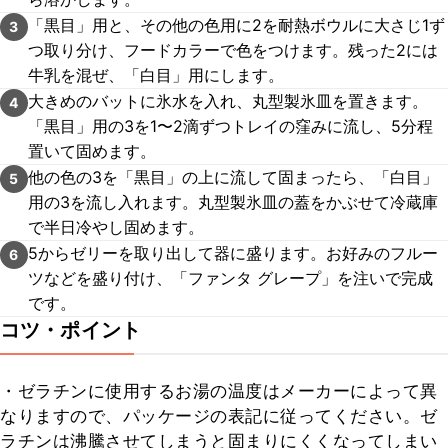
「黒目」用と、その他の色用に2を耐熱ボウルに大さじ1ず
3
つ取り分け、フードカラーで色をつけます。残った2には
牛乳を混ぜ、「白目」用にします。
大きめのバットに氷水を入れ、丸型製氷皿を置きます。
4
「黒目」用の3を1〜2滴ずつトレイの窪みに流し、5分程
置いて固めます。
他の色の3を「黒目」の上に流して固まったら、「白目」
5
用の3を流し入れます。丸型製氷皿の蓋をかぶせて冷蔵庫
で半日冷やし固めます。
5からゼリーを取り出して器に盛ります。お好みのフルー
6
ツなどを盛り付け、「ファンタ グレープ」を注いで完成
です。
コツ・ポイント
・ゼラチンに使用するお湯の温度はメーカーによって異
なりますので、パッケージの表記に従ってください。ゼ
ラチンは沸騰させてしまうと固まりにくくなってしまい