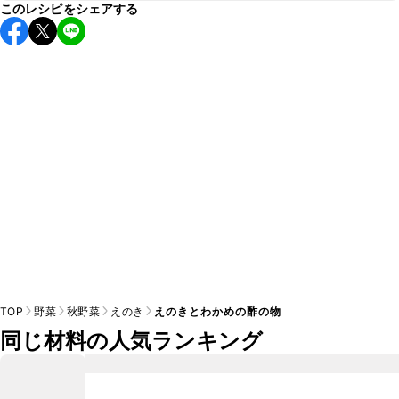
このレシピをシェアする
保存期間は冷蔵で当日中が目安です。なるべくお早めにお召
し上がりください。

A
※日持ちは目安です。
こちら
の注意事項をご確認の上、正し
TOP
野菜
秋野菜
えのき
えのきとわかめの酢の物
同じ材料の人気ランキング