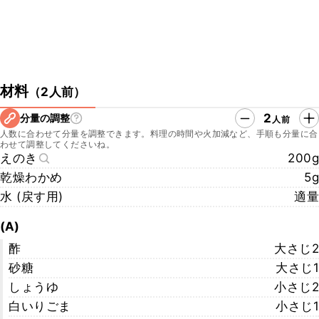
材料
（
2人前
）
2
分量の調整
人前
人数に合わせて分量を調整できます。料理の時間や火加減など、手順も分量に合
わせて調整してくださいね。
えのき
200g
乾燥わかめ
5g
水 (戻す用)
適量
(A)
酢
大さじ2
砂糖
大さじ1
しょうゆ
小さじ2
白いりごま
小さじ1