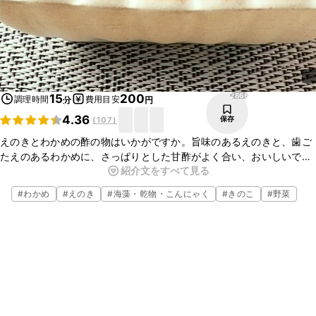
2868
15
200
調理時間
費用目安
分
円
4.36
保存
(
107
)
えのきとわかめの酢の物はいかがですか。旨味のあるえのきと、歯ご
たえのあるわかめに、さっぱりとした甘酢がよく合い、おいしいです
紹介文をすべて見る
よ。簡単なので、ぜひお試しくださいね。
#
わかめ
#
えのき
#
海藻・乾物・こんにゃく
#
きのこ
#
野菜