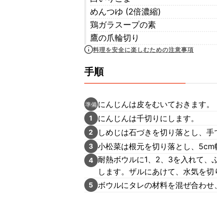
めんつゆ (2倍濃縮)
鶏ガラスープの素
鷹の爪輪切り
料理を安全に楽しむための注意事項
手順
にんじんは皮をむいておきます。
準備
にんじんは千切りにします。
1
しめじは石づきを切り落とし、手
2
小松菜は根元を切り落とし、5cm
3
耐熱ボウルに1、2、3を入れて、
4
します。ザルにあけて、水気を切
ボウルにタレの材料を混ぜ合わせ
5