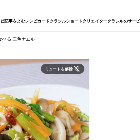
シピ
記事をよむ
レシピカード
クラシルショート
クリエイター
クラシルのサー
食べる 三色ナムル
ミュートを解除