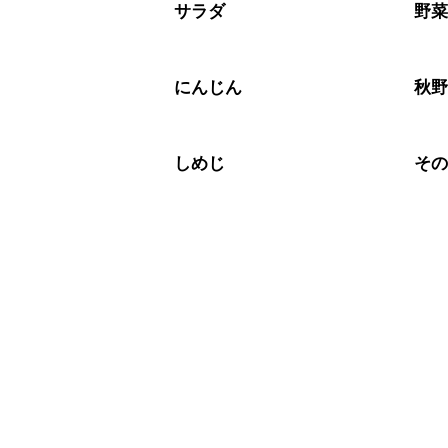
※日持ちは目安です。
こちら
サラダ
野
にんじん
秋
しめじ
そ