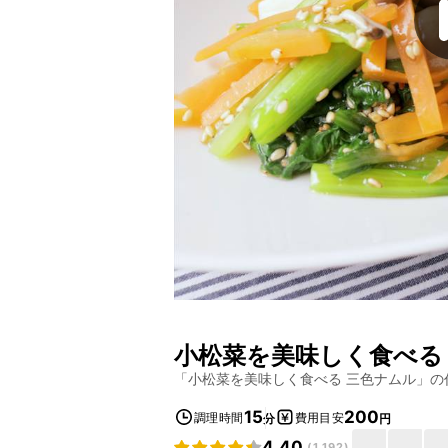
小松菜を美味しく食べる
「
小松菜を美味しく食べる 三色ナムル
」の
15
200
調理時間
費用目安
分
円
4.40
(
1,192
)