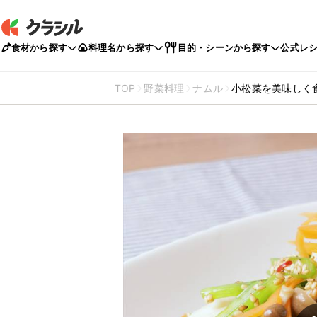
食材から探す
料理名から探す
目的・シーンから探す
公式レ
TOP
野菜料理
ナムル
小松菜を美味しく