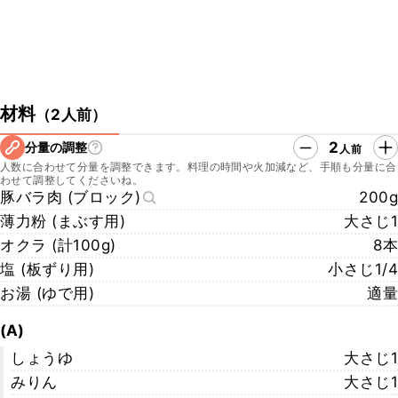
材料
（
2人前
）
2
分量の調整
人前
人数に合わせて分量を調整できます。料理の時間や火加減など、手順も分量に合
わせて調整してくださいね。
豚バラ肉 (ブロック)
200g
薄力粉 (まぶす用)
大さじ1
オクラ (計100g)
8本
塩 (板ずり用)
小さじ1/4
お湯 (ゆで用)
適量
(A)
しょうゆ
大さじ1
みりん
大さじ1