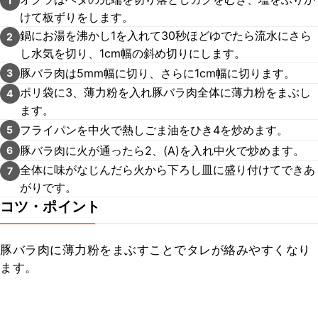
1
けて板ずりをします。
鍋にお湯を沸かし1を入れて30秒ほどゆでたら流水にさら
2
し水気を切り、1cm幅の斜め切りにします。
豚バラ肉は5mm幅に切り、さらに1cm幅に切ります。
3
ポリ袋に3、薄力粉を入れ豚バラ肉全体に薄力粉をまぶし
4
ます。
フライパンを中火で熱しごま油をひき4を炒めます。
5
豚バラ肉に火が通ったら2、(A)を入れ中火で炒めます。
6
全体に味がなじんだら火から下ろし皿に盛り付けてできあ
7
がりです。
コツ・ポイント
豚バラ肉に薄力粉をまぶすことでタレが絡みやすくなり
ます。