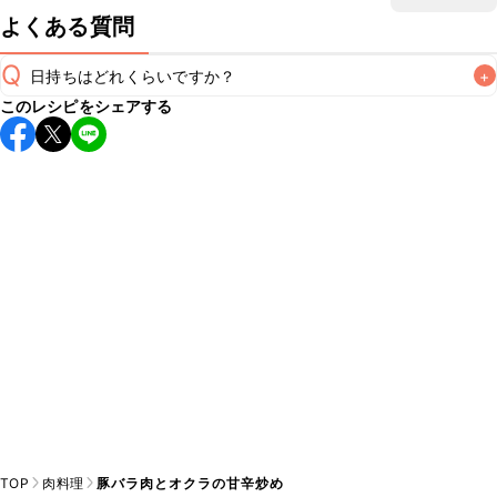
よくある質問
Q
日持ちはどれくらいですか？
+
このレシピをシェアする
保存期間は冷蔵で翌日中が目安です。なるべくお早めにお召
し上がりください。

A
※日持ちは目安です。
こちら
の注意事項をご確認の上、正し
TOP
肉料理
豚バラ肉とオクラの甘辛炒め