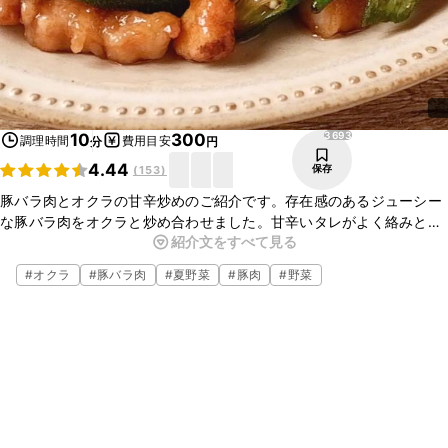
3693
10
300
調理時間
費用目安
分
円
4.44
保存
(
153
)
豚バラ肉とオクラの甘辛炒めのご紹介です。存在感のあるジューシー
な豚バラ肉をオクラと炒め合わせました。甘辛いタレがよく絡みとて
紹介文をすべて見る
もおいしいですよ。ぜひお試しください。
#
オクラ
#
豚バラ肉
#
夏野菜
#
豚肉
#
野菜