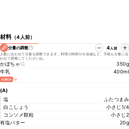
材料
（
4人前
）
4
分量の調整
人前
人数に合わせて分量を調整できます。料理の時間や火加減など、手順も分量に合
わせて調整してくださいね。
かぼちゃ
350g
牛乳
400ml
代用OK
(A)
塩
ふたつまみ
白こしょう
小さじ1/4
コンソメ顆粒
小さじ2
有塩バター
20g