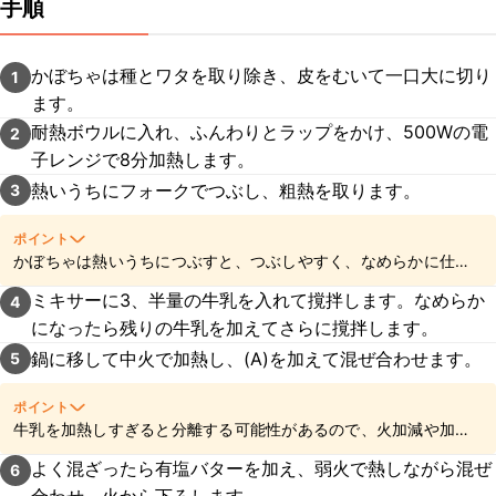
手順
かぼちゃは種とワタを取り除き、皮をむいて一口大に切り
1
ます。
耐熱ボウルに入れ、ふんわりとラップをかけ、500Wの電
2
子レンジで8分加熱します。
熱いうちにフォークでつぶし、粗熱を取ります。
3
ポイント
かぼちゃは熱いうちにつぶすと、つぶしやすく、なめらかに仕上
がりますよ。
ミキサーに3、半量の牛乳を入れて撹拌します。なめらか
4
になったら残りの牛乳を加えてさらに撹拌します。
鍋に移して中火で加熱し、(A)を加えて混ぜ合わせます。
5
ポイント
牛乳を加熱しすぎると分離する可能性があるので、火加減や加熱
時間にご注意くださいね。
よく混ざったら有塩バターを加え、弱火で熱しながら混ぜ
6