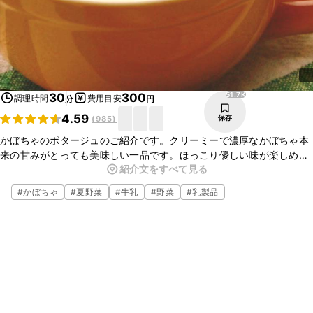
51.7K
30
300
調理時間
費用目安
分
円
4.59
保存
(
985
)
かぼちゃのポタージュのご紹介です。クリーミーで濃厚なかぼちゃ本
来の甘みがとっても美味しい一品です。ほっこり優しい味が楽しめ、
紹介文をすべて見る
身体も心も温まります。洋食の付け合わせや、朝ごはんに、ぜひお試
しくださいね。
#
かぼちゃ
#
夏野菜
#
牛乳
#
野菜
#
乳製品