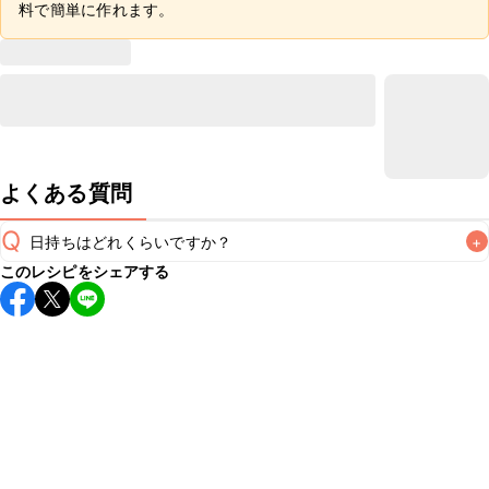
料で簡単に作れます。
よくある質問
Q
日持ちはどれくらいですか？
+
このレシピをシェアする
保存期間は冷蔵で翌日中が目安です。なるべくお早めにお召
し上がりください。

A
※日持ちは目安です。
こちら
の注意事項をご確認の上、正し