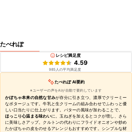
たべれぽ
レシピ満足度
4.59
985
人の平均満足度
たべれぽ AI要約
※ユーザーの声をAIが自動で要約しています
かぼちゃ本来の自然な甘み
が存分に引き立つ、濃厚でクリーミー
なポタージュです。牛乳と生クリームの組み合わせでふわっと優
しい口当たりに仕上がります。バターの風味が加わることで、
ほっこり心温まる味わい
に。玉ねぎを加えるとコクが増し、さら
に美味しさアップ。クルトンの代わりにフライドオニオンや炒め
たかぼちゃの皮をのせるアレンジもおすすめです。シンプルな材