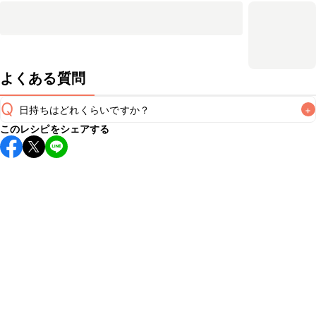
よくある質問
Q
日持ちはどれくらいですか？
+
このレシピをシェアする
保存期間は冷蔵で当日中が目安です。なるべくお早めにお召
し上がりください。

A
※日持ちは目安です。
こちら
の注意事項をご確認の上、正し