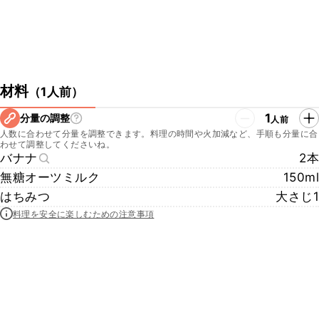
材料
（
1人前
）
1
分量の調整
人前
人数に合わせて分量を調整できます。料理の時間や火加減など、手順も分量に合
わせて調整してくださいね。
バナナ
2本
無糖オーツミルク
150ml
はちみつ
大さじ1
料理を安全に楽しむための注意事項