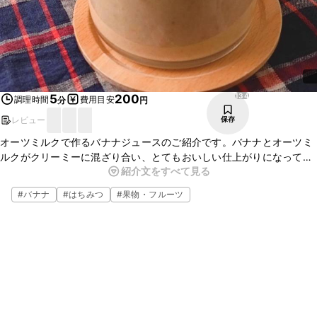
134
5
200
調理時間
費用目安
分
円
レビュー
保存
オーツミルクで作るバナナジュースのご紹介です。バナナとオーツミ
ルクがクリーミーに混ざり合い、とてもおいしい仕上がりになってい
紹介文をすべて見る
ます。簡単に作ることができるので忙しい朝にもぴったりですよ。ぜ
ひお試しください。
#
バナナ
#
はちみつ
#
果物・フルーツ