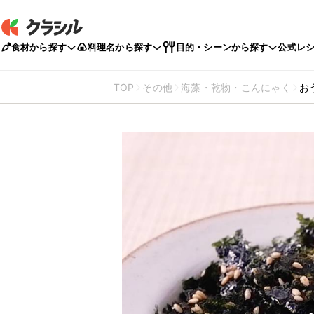
食材から探す
料理名から探す
目的・シーンから探す
公式レ
TOP
その他
海藻・乾物・こんにゃく
お