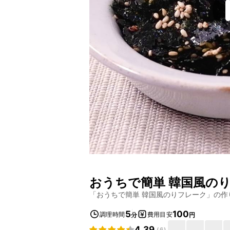
おうちで簡単 韓国風の
「
おうちで簡単 韓国風のりフレーク
」の作
5
100
調理時間
費用目安
分
円
4.39
(
6
)