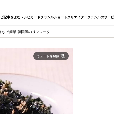
シピ
記事をよむ
レシピカード
クラシルショート
クリエイター
クラシルのサー
うちで簡単 韓国風のりフレーク
ミュートを解除