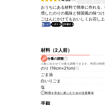
おうちにある材料で簡単に作れる、
増したのりの風味と韓国風の味つけ
ごはんにかけてもおいしくお召し上
印刷する
シェア
ポスト
材料
（
2人前
）
分量の調整
人数に合わせて分量を調整できます。料理の時間
のり (19cm×21cm)
ごま油
白いりごま
塩
料理を安全に楽しむための注意事項
手順