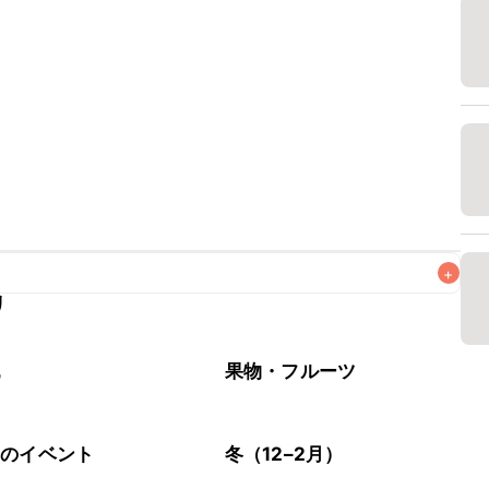
+
リ
なるべくお早めにお召し上がりください。

乳
果物・フルーツ
節のイベント
冬（12–2月）