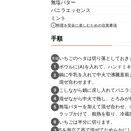
無塩バター
バニラエッセンス
ミント
料理を安全に楽しむための注意事項
手順
いちごのヘタは切り落としておき
準備
ボウルに(A)を入れて、ハンドミ
1
鍋に牛乳を入れて中火で沸騰直前
2
混ぜ合わせます。
こしながら鍋に戻し入れてバニラ
3
混ぜながら中火で熱し、とろみが
4
無塩バターを加えて混ぜ合わせ、
5
ラップかけて、粗熱を取り、冷蔵
いちごは半分に切ります。
6
5を泡立て器で混ぜてなめらかに
7