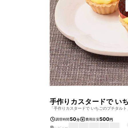
手作りカスタードで い
「
手作りカスタードで いちごのプチタルト
50
500
調理時間
費用目安
分
円
レビュー