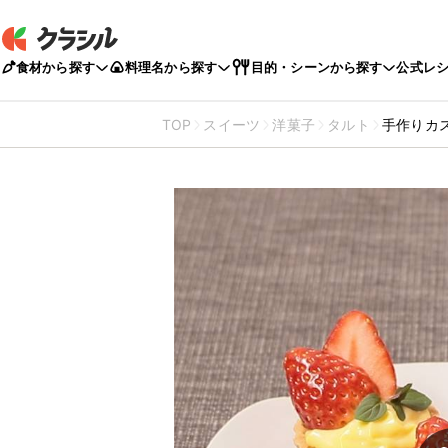
食材から探す
料理名から探す
目的・シーンから探す
公式レ
TOP
スイーツ
洋菓子
タルト
手作りカ