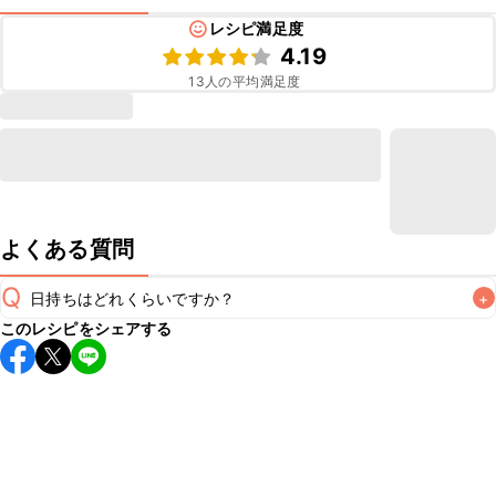
レシピ満足度
4.19
13
人の平均満足度
よくある質問
Q
日持ちはどれくらいですか？
+
このレシピをシェアする
保存期間は冷蔵で翌日中が目安です。なるべくお早めにお召
し上がりください。

A
※日持ちは目安です。
こちら
の注意事項をご確認の上、正し