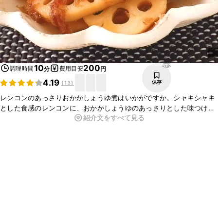
572
10
200
調理時間
費用目安
分
円
4.19
保存
(
13
)
レンコンのあっさりおかかしょうゆ煮はいかがですか。シャキシャキ
とした食感のレンコンに、おかかしょうゆのあっさりとした味つけが
紹介文をすべて見る
よく合い、おいしいですよ。ぜひお試しください。