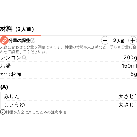
材料
（
2人前
）
2
分量の調整
人前
人数に合わせて分量を調整できます。料理の時間や火加減など、手順も分量に合
わせて調整してくださいね。
レンコン
200g
お湯
150ml
かつお節
5g
(A)
みりん
大さじ1
しょうゆ
大さじ1
料理を安全に楽しむための注意事項