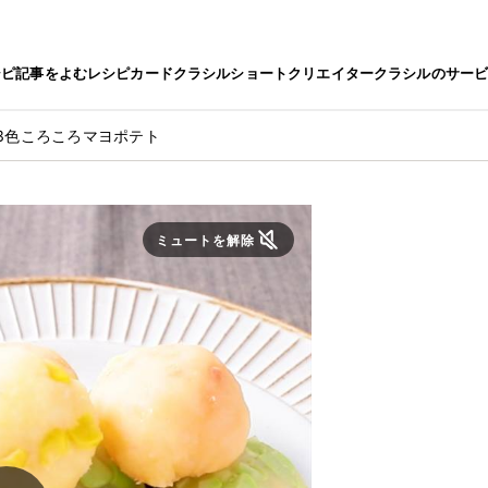
シピ
記事をよむ
レシピカード
クラシルショート
クリエイター
クラシルのサー
 3色ころころマヨポテト
ミュートを解除