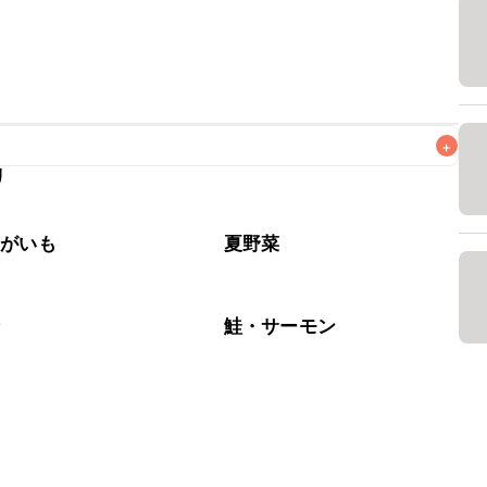
+
リ
なるべくお早めにお召し上がりください。

ゃがいも
夏野菜
介
鮭・サーモン