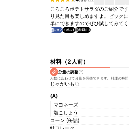
ころころポテトサラダのご紹介です
り見た目も楽しめますよ。ピックに
単にできますのでぜひ試してみてく
印刷する
シェア
ポスト
材料
（
2人前
）
分量の調整
人数に合わせて分量を調整できます。料理の時間
じゃがいも
(A)
マヨネーズ
塩こしょう
コーン (缶詰)
鮭フレーク