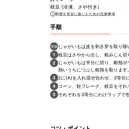
枝豆 (冷凍、さや付き)
料理を安全に楽しむための注意事項
手順
じゃがいもは皮を剥き芽を取り除
準備
枝豆はさやから出し、粗みじん切
1
じゃがいもは半分に切り、耐熱ボ
2
熱いうちにつぶし粗熱を取ります
2に(A)を入れ混ぜ合わせ、3等
3
コーン、鮭フレーク、枝豆をそれ
4
それぞれを3等分にわけラップで
5
コツ・ポイント