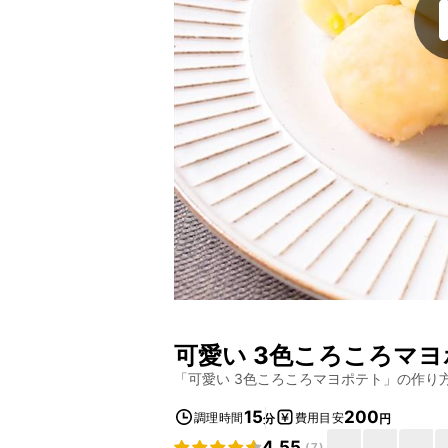
可愛い 3色ころころマ
「
可愛い 3色ころころマヨポテト
」の作り
15
200
調理時間
費用目安
分
円
4.55
(
7
)