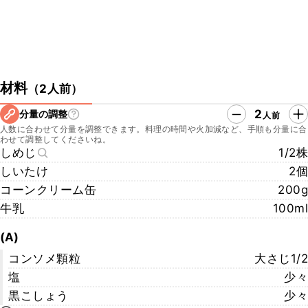
材料
（
2人前
）
2
分量の調整
人前
人数に合わせて分量を調整できます。料理の時間や火加減など、手順も分量に合
わせて調整してくださいね。
しめじ
1/2株
しいたけ
2個
コーンクリーム缶
200g
牛乳
100ml
(A)
コンソメ顆粒
大さじ1/2
塩
少々
黒こしょう
少々