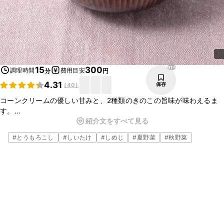
915
15
300
調理時間
費用目安
分
円
4.31
保存
(
40
)
コーンクリームの優しい甘みと、2種類のきのこの旨味が味わえるま
す。
紹介文をすべて見る
缶を使っているので、手間なくクリーミーなコーンスープが作れま
す。きのこが入っているのでお腹も満たされるため、朝ごはんなどに
#
とうもろこし
#
しいたけ
#
しめじ
#
夏野菜
#
秋野菜
もぴったりです。