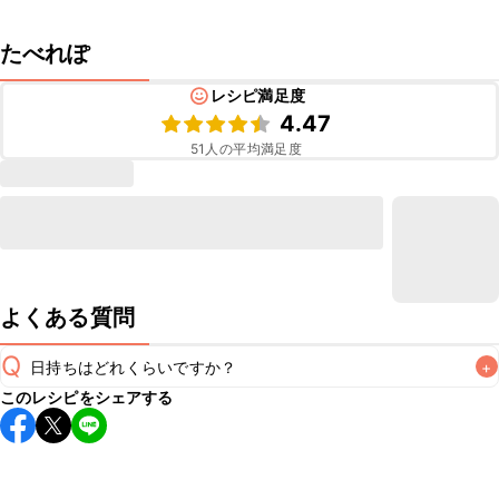
たべれぽ
レシピ満足度
4.47
51
人の平均満足度
よくある質問
Q
日持ちはどれくらいですか？
+
このレシピをシェアする
保存期間は冷蔵で翌日中が目安です。なるべくお早めにお召
し上がりください。

A
※日持ちは目安です。
こちら
の注意事項をご確認の上、正し