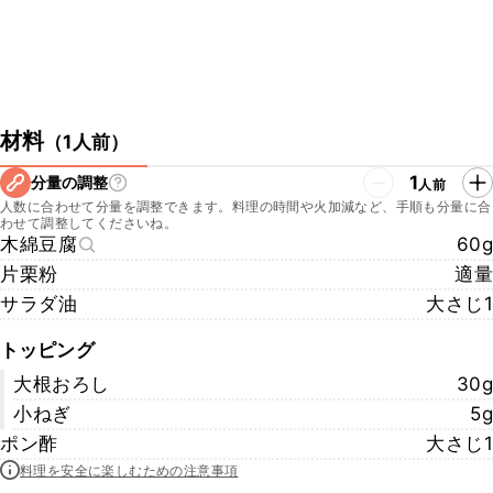
材料
（
1人前
）
1
分量の調整
人前
人数に合わせて分量を調整できます。料理の時間や火加減など、手順も分量に合
わせて調整してくださいね。
木綿豆腐
60g
片栗粉
適量
サラダ油
大さじ1
トッピング
大根おろし
30g
小ねぎ
5g
ポン酢
大さじ1
料理を安全に楽しむための注意事項