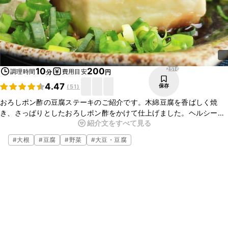
2516
10
200
調理時間
費用目安
分
円
4.47
保存
(
51
)
おろしポン酢の豆腐ステーキのご紹介です。木綿豆腐を香ばしく焼
き、さっぱりとしたおろしポン酢をかけて仕上げました。ヘルシーで
紹介文をすべて見る
すが、食べごたえがあり、オススメの一品です。お好みで、刻みのり
やすりおろし生姜、一味唐辛子をトッピングしてもおいしいですよ。
#
大根
#
豆腐
#
野菜
#
大豆・豆腐
ぜひお試しください。