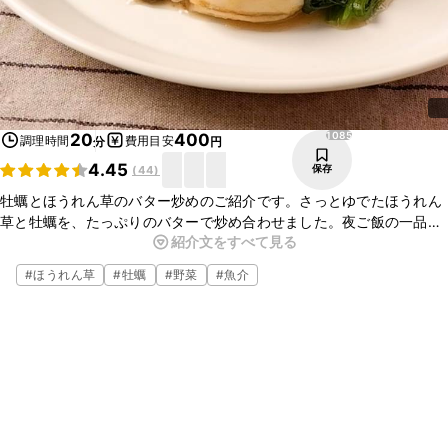
1085
20
400
調理時間
費用目安
分
円
4.45
保存
(
44
)
牡蠣とほうれん草のバター炒めのご紹介です。さっとゆでたほうれん
草と牡蠣を、たっぷりのバターで炒め合わせました。夜ご飯の一品に
紹介文をすべて見る
いかがでしょうか。ぜひお試しください。
#
ほうれん草
#
牡蠣
#
野菜
#
魚介