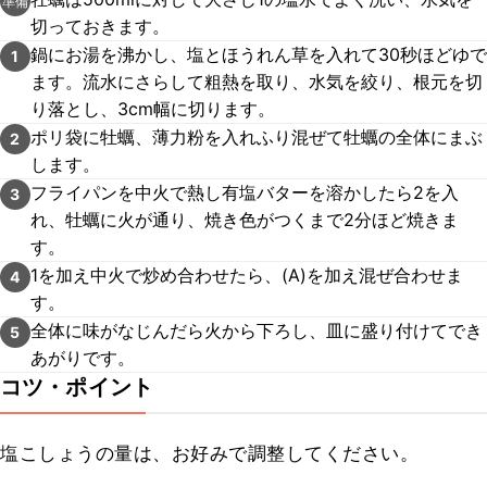
準備
切っておきます。
鍋にお湯を沸かし、塩とほうれん草を入れて30秒ほどゆで
1
ます。流水にさらして粗熱を取り、水気を絞り、根元を切
り落とし、3cm幅に切ります。
ポリ袋に牡蠣、薄力粉を入れふり混ぜて牡蠣の全体にまぶ
2
します。
フライパンを中火で熱し有塩バターを溶かしたら2を入
3
れ、牡蠣に火が通り、焼き色がつくまで2分ほど焼きま
す。
1を加え中火で炒め合わせたら、(A)を加え混ぜ合わせま
4
す。
全体に味がなじんだら火から下ろし、皿に盛り付けてでき
5
あがりです。
コツ・ポイント
塩こしょうの量は、お好みで調整してください。