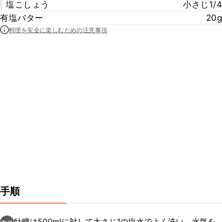
塩こしょう
小さじ1/4
有塩バター
20g
料理を安全に楽しむための注意事項
手順
牡蠣は500mlに対して大さじ1の塩水でよく洗い、水気を