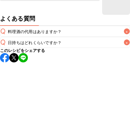
よくある質問
Q
料理酒の代用はありますか？
+
Q
日持ちはどれくらいですか？
+
A
このレシピをシェアする
保存期間は冷蔵で翌日中が目安です。なるべくお早めにお召
し上がりください。

A
※日持ちは目安です。
こちら
の注意事項をご確認の上、正し