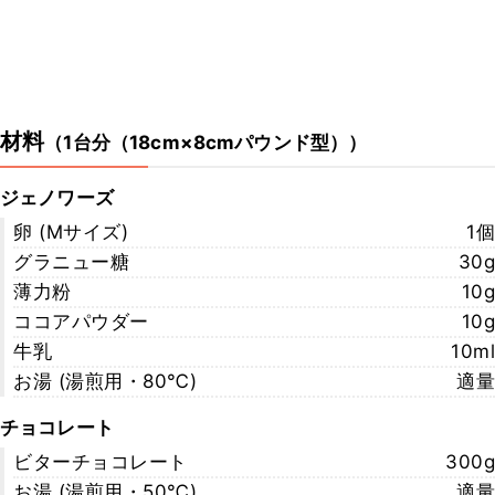
材料
（
1台分（18cm×8cmパウンド型）
）
ジェノワーズ
卵 (Mサイズ)
1個
グラニュー糖
30g
薄力粉
10g
ココアパウダー
10g
牛乳
10ml
お湯 (湯煎用・80℃)
適量
チョコレート
ビターチョコレート
300g
お湯 (湯煎用・50℃)
適量