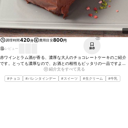
719
420
800
調理時間
費用目安
分
円
レビュー
保存
赤ワインとラム酒が香る、濃厚な大人のチョコレートケーキのご紹介
です。とっても濃厚なので、お酒との相性もピッタリの一品ですよ。
紹介文をすべて見る
バレンタインのプレゼントにもぴったりの一品なので、この機会にぜ
ひ作ってみてくださいね。
#
チョコ
#
バレンタインデー
#
スイーツ
#
生クリーム
#
牛乳