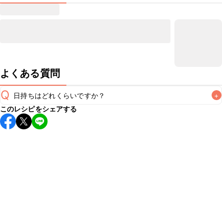
よくある質問
Q
日持ちはどれくらいですか？
+
このレシピをシェアする
保存期間は冷蔵で翌日中が目安です。なるべくお早めにお召
し上がりください。

A
※日持ちは目安です。
こちら
の注意事項をご確認の上、正し