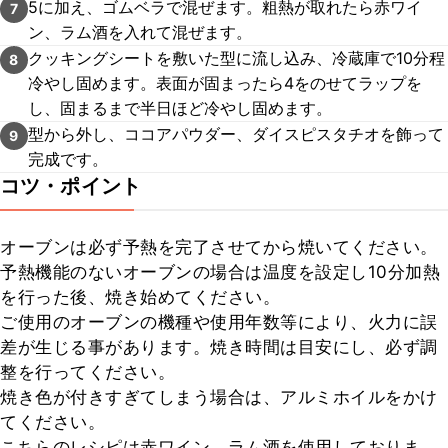
5に加え、ゴムベラで混ぜます。粗熱が取れたら赤ワイ
7
ン、ラム酒を入れて混ぜます。
クッキングシートを敷いた型に流し込み、冷蔵庫で10分程
8
冷やし固めます。表面が固まったら4をのせてラップを
し、固まるまで半日ほど冷やし固めます。
型から外し、ココアパウダー、ダイスピスタチオを飾って
9
完成です。
コツ・ポイント
オーブンは必ず予熱を完了させてから焼いてください。

予熱機能のないオーブンの場合は温度を設定し10分加熱
を行った後、焼き始めてください。

ご使用のオーブンの機種や使用年数等により、火力に誤
差が生じる事があります。焼き時間は目安にし、必ず調
整を行ってください。

焼き色が付きすぎてしまう場合は、アルミホイルをかけ
てください。

こちらのレシピは赤ワイン、ラム酒を使用しておりま