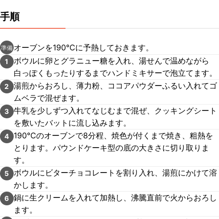
手順
オーブンを190℃に予熱しておきます。
準備
ボウルに卵とグラニュー糖を入れ、湯せんで温めながら
1
白っぽくもったりするまでハンドミキサーで泡立てます。
湯煎からおろし、薄力粉、ココアパウダーふるい入れてゴ
2
ムベラで混ぜます。
牛乳を少しずつ入れてなじむまで混ぜ、クッキングシート
3
を敷いたバットに流し込みます。
190℃のオーブンで8分程、焼色が付くまで焼き、粗熱を
4
とります。パウンドケーキ型の底の大きさに切り取りま
す。
ボウルにビターチョコレートを割り入れ、湯煎にかけて溶
5
かします。
鍋に生クリームを入れて加熱し、沸騰直前で火からおろし
6
ます。