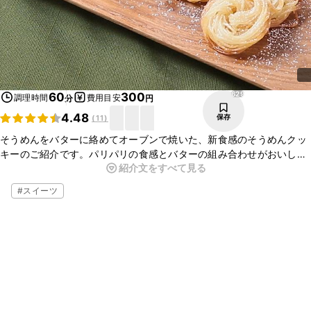
629
60
300
調理時間
費用目安
分
円
4.48
保存
(
11
)
そうめんをバターに絡めてオーブンで焼いた、新食感のそうめんクッ
キーのご紹介です。パリパリの食感とバターの組み合わせがおいしい
紹介文をすべて見る
一品ですよ。とても簡単にお作りいただけますので、この機会にぜひ
作ってみてくださいね。
#
スイーツ