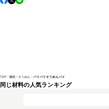
し上がりください。

A
※日持ちは目安です。
こちら
の注意事項をご確認の上、正し
TOP
麺類
そうめん
パリパリそうめんパイ
同じ材料の人気ランキング