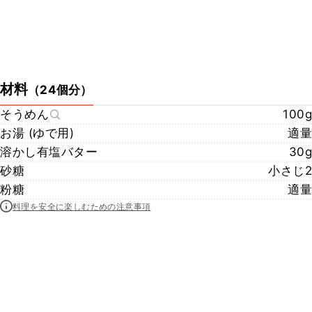
材料
（
24個分
）
そうめん
100g
お湯 (ゆで用)
適量
溶かし有塩バター
30g
砂糖
小さじ2
粉糖
適量
料理を安全に楽しむための注意事項