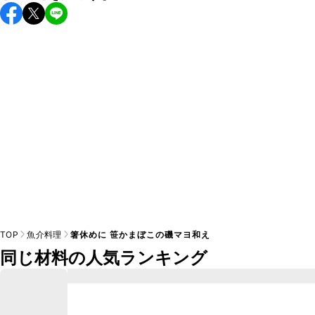
保存期間は冷蔵で当日中が目安です。なるべくお早めにお召
し上がりください。

A
※日持ちは目安です。
こちら
の注意事項をご確認の上、正し
TOP
魚介料理
箸休めに 笹かまぼこの磯マヨ和え
同じ材料の人気ランキング