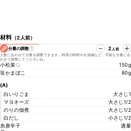
材料
（
2人前
）
2
分量の調整
人前
人数に合わせて分量を調整できます。料理の時間や火加減など、手順も分量に合
わせて調整してくださいね。
小松菜
150g
笹かまぼこ
80g
(A)
白いりごま
大さじ1
マヨネーズ
大さじ1/2
のりの佃煮
大さじ1/2
白だし
小さじ1/2
糸唐辛子
適量