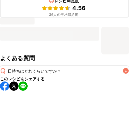
レシピ満足度
4.56
36
人の平均満足度
よくある質問
Q
日持ちはどれくらいですか？
+
このレシピをシェアする
保存期間は冷蔵で翌日中が目安です。なるべくお早めにお召
し上がりください。

A
※日持ちは目安です。
こちら
の注意事項をご確認の上、正し