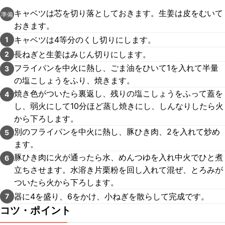
キャベツは芯を切り落としておきます。生姜は皮をむいて
準備
おきます。
キャベツは4等分のくし切りにします。
1
長ねぎと生姜はみじん切りにします。
2
フライパンを中火に熱し、ごま油をひいて1を入れて半量
3
の塩こしょうをふり、焼きます。
焼き色がついたら裏返し、残りの塩こしょうをふって蓋を
4
し、弱火にして10分ほど蒸し焼きにし、しんなりしたら火
から下ろします。
別のフライパンを中火に熱し、豚ひき肉、2を入れて炒め
5
ます。
豚ひき肉に火が通ったら水、めんつゆを入れ中火でひと煮
6
立ちさせます。水溶き片栗粉を回し入れて混ぜ、とろみが
ついたら火から下ろします。
器に4を盛り、6をかけ、小ねぎを散らして完成です。
7
コツ・ポイント