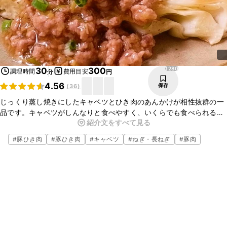
1280
30
300
調理時間
費用目安
分
円
4.56
保存
(
36
)
じっくり蒸し焼きにしたキャベツとひき肉のあんかけが相性抜群の一
品です。キャベツがしんなりと食べやすく、いくらでも食べられるお
紹介文をすべて見る
いしさです。味付けはめんつゆを使っているのでとても簡単です。ボ
リュームも満点ですので、ぜひ作ってみてくださいね。
#
豚ひき肉
#
豚ひき肉
#
キャベツ
#
ねぎ・長ねぎ
#
豚肉