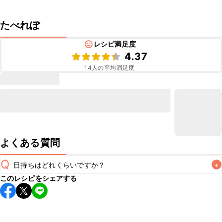
たべれぽ
レシピ満足度
4.37
14
人の平均満足度
よくある質問
Q
日持ちはどれくらいですか？
+
このレシピをシェアする
保存期間は冷蔵で当日中が目安です。なるべくお早めにお召
し上がりください。

A
※日持ちは目安です。
こちら
の注意事項をご確認の上、正し