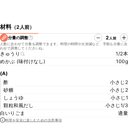
材料
（
2人前
）
2
分量の調整
人前
人数に合わせて分量を調整できます。料理の時間や火加減など、手順も分量に合
わせて調整してくださいね。
きゅうり
1/2本
めかぶ (味付けなし)
100g
(A)
酢
小さじ2
砂糖
小さじ2
しょうゆ
小さじ1
顆粒和風だし
小さじ1/3
白いりごま
適量
料理を安全に楽しむための注意事項