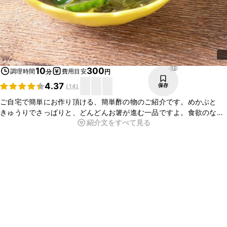
879
10
300
調理時間
費用目安
分
円
4.37
保存
(
14
)
ご自宅で簡単にお作り頂ける、簡単酢の物のご紹介です。めかぶと
きゅうりでさっぱりと、どんどんお箸が進む一品ですよ。食欲のない
紹介文をすべて見る
日にもピッタリです。時間のないときにもぴったりなので、この機会
に是非作ってみてくださいね。