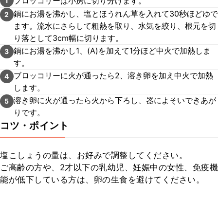
ブロッコリーは小房に切り分けます。
1
鍋にお湯を沸かし、塩とほうれん草を入れて30秒ほどゆで
2
ます。流水にさらして粗熱を取り、水気を絞り、根元を切
り落として3cm幅に切ります。
鍋にお湯を沸かし1、(A)を加えて1分ほど中火で加熱しま
3
す。
ブロッコリーに火が通ったら2、溶き卵を加え中火で加熱
4
します。
溶き卵に火が通ったら火から下ろし、器によそいできあが
5
りです。
コツ・ポイント
塩こしょうの量は、お好みで調整してください。

ご高齢の方や、2才以下の乳幼児、妊娠中の女性、免疫機
能が低下している方は、卵の生食を避けてください。