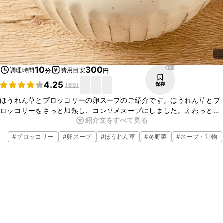
938
10
300
調理時間
費用目安
分
円
4.25
保存
(
69
)
ほうれん草とブロッコリーの卵スープのご紹介です。ほうれん草とブ
ロッコリーをさっと加熱し、コンソメスープにしました。ふわっとし
紹介文をすべて見る
た卵がとてもおいしいですよ。
#
ブロッコリー
#
卵スープ
#
ほうれん草
#
冬野菜
#
スープ・汁物