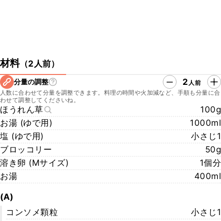
材料
（
2人前
）
2
分量の調整
人前
人数に合わせて分量を調整できます。料理の時間や火加減など、手順も分量に合
わせて調整してくださいね。
ほうれん草
100g
お湯 (ゆで用)
1000ml
塩 (ゆで用)
小さじ1
ブロッコリー
50g
溶き卵 (Mサイズ)
1個分
お湯
400ml
(A)
コンソメ顆粒
小さじ1