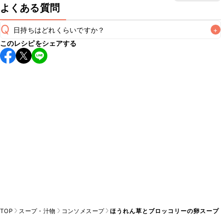
よくある質問
Q
日持ちはどれくらいですか？
+
このレシピをシェアする
保存期間は冷蔵で翌日中が目安です。なるべくお早めにお召
し上がりください。

A
※日持ちは目安です。
こちら
の注意事項をご確認の上、正し
TOP
スープ・汁物
コンソメスープ
ほうれん草とブロッコリーの卵スープ