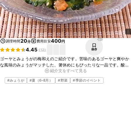
280
20
400
調理時間
費用目安
分
円
4.45
保存
(
12
)
ゴーヤとみょうがの梅和えのご紹介です。苦味のあるゴーヤと爽やか
な風味のみょうがマッチした、箸休めにもぴったりな一品です。酸味
紹介文をすべて見る
のある梅干しでさっぱりといただけますよ。簡単に作ることができる
ので、今夜のおかずにいかがでしょうか。ぜひお試しくださいね。
#
みょうが
#
夏（6–8月）
#
野菜
#
季節のイベント