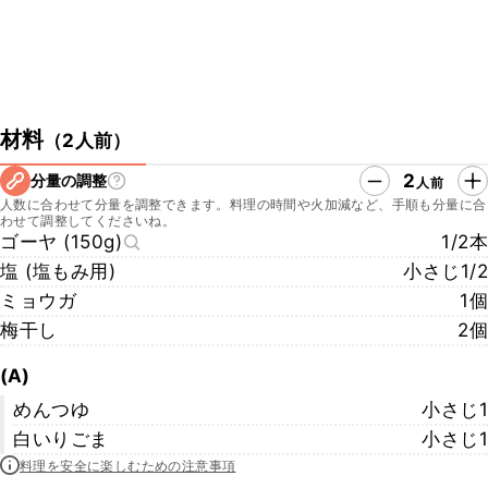
材料
（
2人前
）
2
分量の調整
人前
人数に合わせて分量を調整できます。料理の時間や火加減など、手順も分量に合
わせて調整してくださいね。
ゴーヤ (150g)
1/2本
塩 (塩もみ用)
小さじ1/2
ミョウガ
1個
梅干し
2個
(A)
めんつゆ
小さじ1
白いりごま
小さじ1
料理を安全に楽しむための注意事項