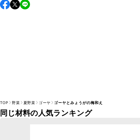
保存期間は冷蔵で当日中が目安です。なるべくお早めにお召
し上がりください。

A
※日持ちは目安です。
こちら
の注意事項をご確認の上、正し
TOP
野菜
夏野菜
ゴーヤ
ゴーヤとみょうがの梅和え
同じ材料の人気ランキング