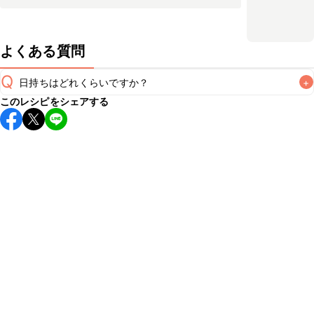
よくある質問
Q
日持ちはどれくらいですか？
+
このレシピをシェアする
保存期間は冷蔵で1週間が目安です。なるべくお早めにお召し
上がりください。

A
※日持ちは目安です。
こちら
の注意事項をご確認の上、正し