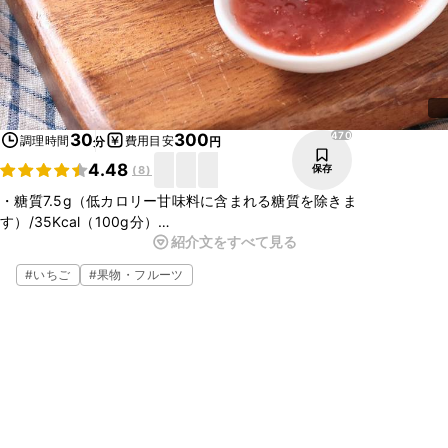
470
30
300
調理時間
費用目安
分
円
4.48
保存
(
8
)
・糖質7.5g（低カロリー甘味料に含まれる糖質を除きま
す）/35Kcal（100g分）
紹介文をすべて見る
低糖質のいちごジャムのレシピです。市販のジャムよりはゆるい仕上
がりになりますが、レンジでお手軽に作れますよ。
#
いちご
#
果物・フルーツ
※この糖質量・カロリーは調理法等を考慮した栄養計算を行っている
ため、通常のカロリー欄に記載されているクラシル独自計算結果と若
干の差がある場合がございます。ご了承ください。