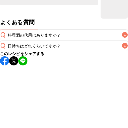
よくある質問
Q
料理酒の代用はありますか？
+
Q
日持ちはどれくらいですか？
+
A
このレシピをシェアする
保存期間は冷蔵で翌日中が目安です。なるべくお早めにお召
し上がりください。

A
※日持ちは目安です。
こちら
の注意事項をご確認の上、正し