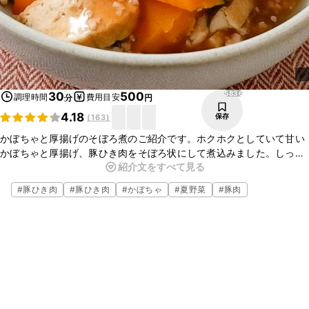
5836
30
500
調理時間
費用目安
分
円
4.18
保存
(
163
)
かぼちゃと厚揚げのそぼろ煮のご紹介です。ホクホクとしていて甘い
かぼちゃと厚揚げ、豚ひき肉をそぼろ状にして煮込みました。しっか
紹介文をすべて見る
りと味が染みたかぼちゃと厚揚げがとてもおいしいですよ。ぜひ作っ
てみてくださいね。
#
豚ひき肉
#
豚ひき肉
#
かぼちゃ
#
夏野菜
#
豚肉