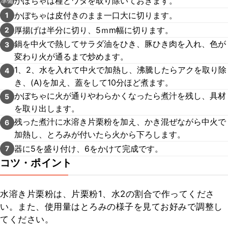
かぼちゃは種とワタを取り除いておきます。
準備
かぼちゃは皮付きのまま一口大に切ります。
1
厚揚げは半分に切り、5ｍm幅に切ります。
2
鍋を中火で熱してサラダ油をひき、豚ひき肉を入れ、色が
3
変わり火が通るまで炒めます。
1、2、水を入れて中火で加熱し、沸騰したらアクを取り除
4
き、(A)を加え、蓋をして10分ほど煮ます。
かぼちゃに火が通りやわらかくなったら煮汁を残し、具材
5
を取り出します。
残った煮汁に水溶き片栗粉を加え、かき混ぜながら中火で
6
加熱し、とろみが付いたら火から下ろします。
器に5を盛り付け、6をかけて完成です。
7
コツ・ポイント
水溶き片栗粉は、片栗粉1、水2の割合で作ってくださ
い。また、使用量はとろみの様子を見てお好みで調整し
てください。