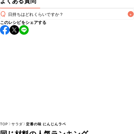
よくある質問
Q
日持ちはどれくらいですか？
+
このレシピをシェアする
保存期間は冷蔵で当日中が目安です。なるべくお早めにお召
し上がりください。

A
※日持ちは目安です。
こちら
の注意事項をご確認の上、正し
TOP
サラダ
定番の味 にんじんラペ
同じ材料の人気ランキング