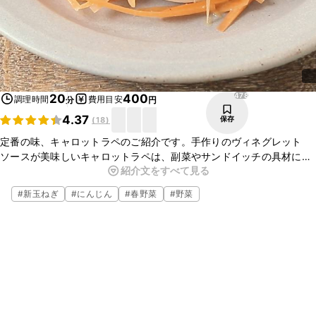
478
20
400
調理時間
費用目安
分
円
4.37
保存
(
18
)
定番の味、キャロットラペのご紹介です。手作りのヴィネグレット
ソースが美味しいキャロットラペは、副菜やサンドイッチの具材にお
紹介文をすべて見る
すすめですよ。にんじん以外の野菜でも美味しくいただけますので、
お好きな野菜でお試しくださいね。
#
新玉ねぎ
#
にんじん
#
春野菜
#
野菜