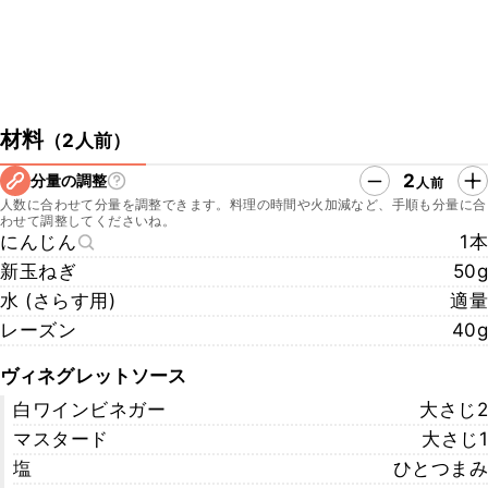
材料
（
2人前
）
2
分量の調整
人前
人数に合わせて分量を調整できます。料理の時間や火加減など、手順も分量に合
わせて調整してくださいね。
にんじん
1本
新玉ねぎ
50g
水 (さらす用)
適量
レーズン
40g
ヴィネグレットソース
白ワインビネガー
大さじ2
マスタード
大さじ1
塩
ひとつまみ