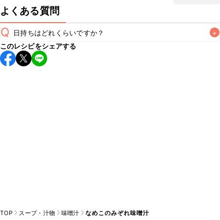
よくある質問
Q
日持ちはどれくらいですか？
+
このレシピをシェアする
保存期間は冷蔵で翌日中が目安です。なるべくお早めにお召
し上がりください。

A
※日持ちは目安です。
こちら
の注意事項をご確認の上、正し
TOP
スープ・汁物
味噌汁
なめこのみぞれ味噌汁