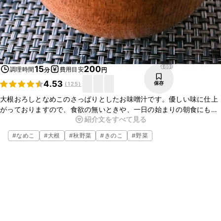
4699
15
200
調理時間
費用目安
分
円
4.53
保存
(
125
)
大根おろしとなめこのさっぱりとしたお味噌汁です。優しい味に仕上
がっておりますので、食欲の無いときや、一日の始まりの朝食にも
紹介文をすべて見る
ぴったりですよ。とても美味しくて後味さっぱりなので、ぜひ一度お
試しくださいね。
#
なめこ
#
大根
#
秋野菜
#
きのこ
#
野菜