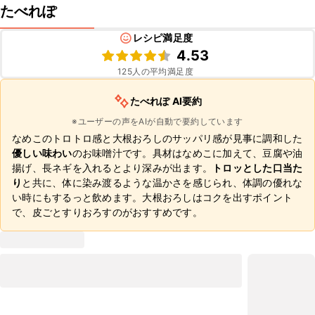
たべれぽ
レシピ満足度
4.53
125
人の平均満足度
たべれぽ AI要約
※ユーザーの声をAIが自動で要約しています
なめこのトロトロ感と大根おろしのサッパリ感が見事に調和した
優しい味わい
のお味噌汁です。具材はなめこに加えて、豆腐や油
揚げ、長ネギを入れるとより深みが出ます。
トロッとした口当た
り
と共に、体に染み渡るような温かさを感じられ、体調の優れな
い時にもするっと飲めます。大根おろしはコクを出すポイント
で、皮ごとすりおろすのがおすすめです。