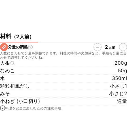
材料
（
2人前
）
2
分量の調整
人前
人数に合わせて分量を調整できます。料理の時間や火加減など、手順も分量に合
わせて調整してくださいね。
大根
200g
なめこ
50g
水
350ml
顆粒和風だし
小さじ1
みそ
小さじ2
小ねぎ (小口切り)
適量
料理を安全に楽しむための注意事項