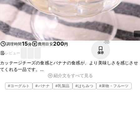
328
15
200
調理時間
費用目安
分
円
レビュー
保存
カッテージチーズの食感とバナナの食感が、より美味しさを感じさせ
てくれる一品です。
紹介文をすべて見る
バナナを切ったら、あとはサッと混ぜるだけなのでとても簡単です
よ。
#
ヨーグルト
#
バナナ
#
乳製品
#
はちみつ
#
果物・フルーツ
朝ごはんのデザートにもおすすめです。ぜひお試しくださいね。