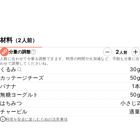
材料
（
2人前
）
2
分量の調整
人前
人数に合わせて分量を調整できます。料理の時間や火加減など、手順も分量に合
わせて調整してくださいね。
くるみ
30g
カッテージチーズ
50g
バナナ
1本
無糖ヨーグルト
50g
はちみつ
小さじ2
チャービル
適量
料理を安全に楽しむための注意事項