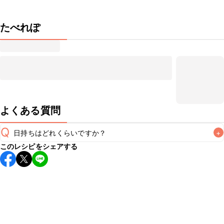
たべれぽ
よくある質問
Q
日持ちはどれくらいですか？
+
このレシピをシェアする
保存期間は冷蔵で当日中が目安です。なるべくお早めにお召
し上がりください。

A
※日持ちは目安です。
こちら
の注意事項をご確認の上、正し