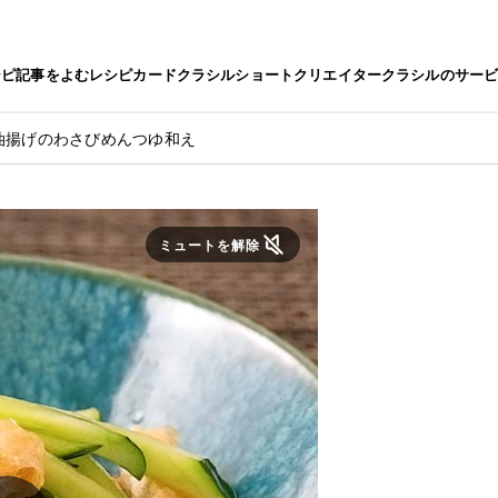
シピ
記事をよむ
レシピカード
クラシルショート
クリエイター
クラシルのサー
油揚げのわさびめんつゆ和え
ミュートを解除