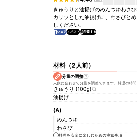
きゅうりと油揚げのめんつゆわさび
カリッとした油揚げに、わさびとめ
しください。
印刷する
シェア
ポスト
材料
（
2人前
）
分量の調整
人数に合わせて分量を調整できます。料理の時間
きゅうり (100g)
油揚げ
(A)
めんつゆ
わさび
料理を安全に楽しむための注意事項