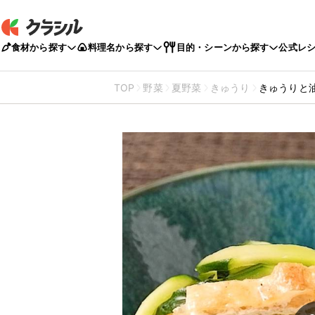
食材から探す
料理名から探す
目的・シーンから探す
公式レ
TOP
野菜
夏野菜
きゅうり
きゅうりと