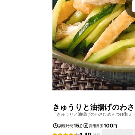
きゅうりと油揚げのわさ
「
きゅうりと油揚げのわさびめんつゆ和え
15
100
調理時間
費用目安
分
円
4.40
(
68
)