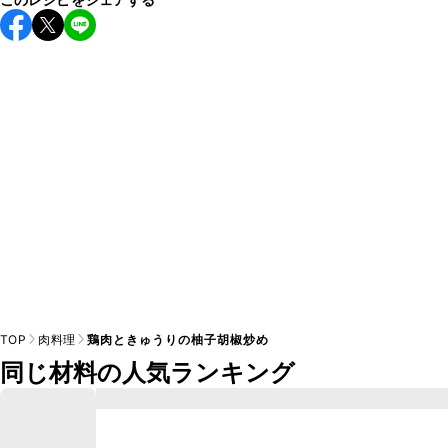
保存期間は冷蔵で翌日中が目安です。なるべくお早めにお召
し上がりください。

A
※日持ちは目安です。
こちら
の注意事項をご確認の上、正し
TOP
肉料理
鶏肉ときゅうりの柚子胡椒炒め
同じ材料の人気ランキング