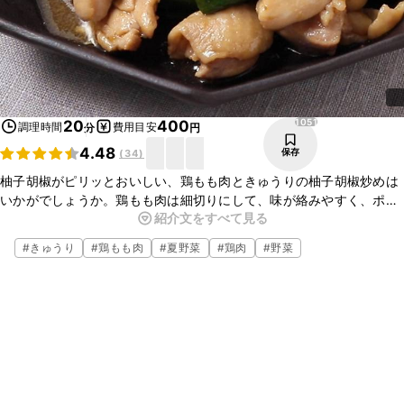
1051
20
400
調理時間
費用目安
分
円
4.48
保存
(
34
)
柚子胡椒がピリッとおいしい、鶏もも肉ときゅうりの柚子胡椒炒めは
いかがでしょうか。鶏もも肉は細切りにして、味が絡みやすく、ポ
紹介文をすべて見る
リッとしたきゅうりとも食べやすくなっていますよ。ごはんも進む一
品です。ぜひお試しくださいね。
#
きゅうり
#
鶏もも肉
#
夏野菜
#
鶏肉
#
野菜