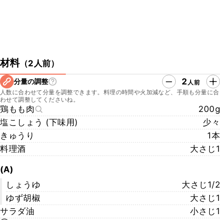
材料
（
2人前
）
2
分量の調整
人前
人数に合わせて分量を調整できます。料理の時間や火加減など、手順も分量に合
わせて調整してくださいね。
鶏もも肉
200g
塩こしょう (下味用)
少々
きゅうり
1本
料理酒
大さじ1
(A)
しょうゆ
大さじ1/2
ゆず胡椒
大さじ1
サラダ油
小さじ1