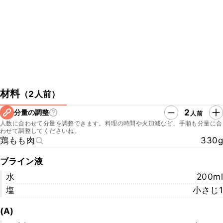
https://suzunari-arakicho.com/
・お店の所在地
鈴なり
〒160-0007　
東京都新宿区荒木町7番地清和荘1階
▼クラシル公式SNSはこちら
・クラシルYouTube
https://youtu.be/ED1rYcoeS-8
材料
（
2人前
）
・クラシルTikTok
https://www.tiktok.com/@kurashiru.com
2
分量の調整
人前
・クラシルInstagram
人数に合わせて分量を調整できます。料理の時間や火加減など、手順も分量に合
https://www.instagram.com/kurashiru/
わせて調整してくださいね。
・クラシルX
鶏もも肉
330g
https://twitter.com/kurashiru0119
ブライン液
水
200ml
塩
小さじ1
(A)