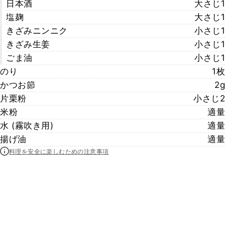
日本酒
大さじ1
塩麹
大さじ1
きざみニンニク
小さじ1
きざみ生姜
小さじ1
ごま油
小さじ1
のり
1枚
かつお節
2g
片栗粉
小さじ2
米粉
適量
水 (霧吹き用)
適量
揚げ油
適量
料理を安全に楽しむための注意事項