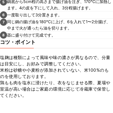
鍋底から5cm程の高さまで揚げ油を注ぎ、170℃に加熱し
5
ます。4の皮を下にして入れ、3分程揚げます。
一度取り出して3分置きます。
6
同じ鍋の揚げ油を180℃に上げ、6を入れて1〜2分揚げ、
7
中まで火が通ったら油を切ります。
器に盛り付けて完成です。
8
コツ・ポイント
塩麹は種類によって風味や味の濃さが異なるので、分量
は目安にし、お好みで調整してください。

米粉は砂糖や小麦粉が添加されていない、米100%のも
のを使用しております。

鶏もも肉を塩水に浸けたり、衣をなじませる際、夏場や
室温が高い場合はご家庭の環境に応じて冷蔵庫で保管し
てください。