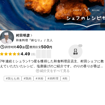
村田明彦
和食料理『鈴なり』 / 主人
598
40
500
調理時間
費用目安
分
円
4.49
保存
(
6
)
7年連続ミシュラン1つ星を獲得した和食料理店店主、村田シェフに教
えていただいたレシピ、塩唐揚げのご紹介です。のりの香りが香ばし
紹介文をすべて見る
い、ジューシーな唐揚げがご家庭でもお作りいただけますよ、ぜひ試
してみてくださいね。
#
鶏もも肉
#
鶏肉
#
米粉
#
肉料理
#
肉
▼村田シェフについて
・村田シェフのInstagram
https://www.instagram.com/suzunari_terunari/
・鈴なりのwebサイト