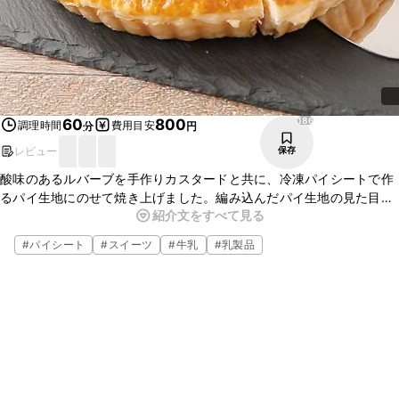
186
60
800
調理時間
費用目安
分
円
レビュー
保存
酸味のあるルバーブを手作りカスタードと共に、冷凍パイシートで作
るパイ生地にのせて焼き上げました。編み込んだパイ生地の見た目も
紹介文をすべて見る
華やかな仕上がりですが、ルバーブの赤い色が映え断面もとても綺麗
ですよ。ぜひお試しください。
#
パイシート
#
スイーツ
#
牛乳
#
乳製品