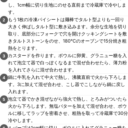
し、1cm幅に切り生地にのせる直前まで冷蔵庫で冷やしま
す。
もう1枚の冷凍パイシートは麺棒でタルト型よりも一回り
2
大きく伸ばしタルト型に敷き込みます。余分な生地を切り
取り、底部分にフォークで穴を開けクッキングシートを敷
きタルトストーンをのせ、180℃のオーブンで15分焼き粗
熱をとります。
カスタードを作ります。ボウルに卵黄、グラニュー糖を入
3
れて泡立て器で白っぽくなるまで混ぜ合わせたら、薄力粉
を入れてさらに混ぜ合わせます。
鍋に牛乳を入れて中火で熱し、沸騰直前で火から下ろしま
4
す。3に加えて混ぜ合わせ、こし器でこしながら鍋に戻し
入れます。
泡立て器でかき混ぜながら強火で熱し、とろみがついたら
5
火から下ろします。無塩バターを加えて混ぜ合わせ、ボウ
ルに移してラップを密着させ、粗熱を取って冷蔵庫で30分
冷やします。
ルバーブは1cm幅に切り、ボウルに入れてグラニュー糖を