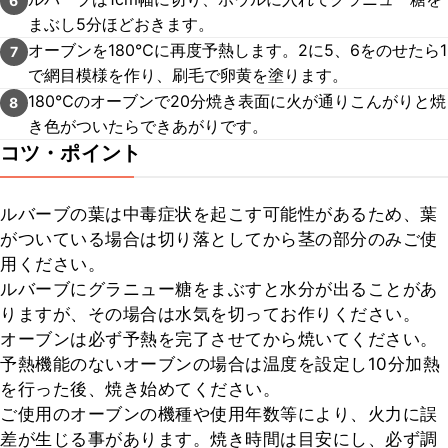
6
まぶし5分ほどおきます。
オーブンを180℃に再度予熱します。2に5、6をのせたら1
7
で網目模様を作り、刷毛で卵黄を塗ります。
180℃のオーブンで20分焼き表面に火が通りこんがりと焼
8
き色がついたらできあがりです。
コツ・ポイント
ルバーブの葉は中毒症状を起こす可能性があるため、葉
がついている場合は切り落としてから茎の部分のみご使
用ください。

ルバーブにグラニュー糖をまぶすと水分が出ることがあ
りますが、その場合は水気を切ってお作りください。

オーブンは必ず予熱を完了させてから焼いてください。

予熱機能のないオーブンの場合は温度を設定し10分加熱
を行った後、焼き始めてください。

ご使用のオーブンの機種や使用年数等により、火力に誤
差が生じる事があります。焼き時間は目安にし、必ず調