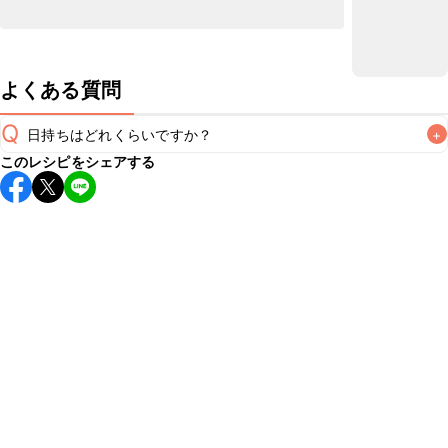
よくある質問
Q
日持ちはどれくらいですか？
+
このレシピをシェアする
保存期間は冷蔵で当日中が目安です。なるべくお早めにお召
し上がりください。

A
※日持ちは目安です。
こちら
の注意事項をご確認の上、正し