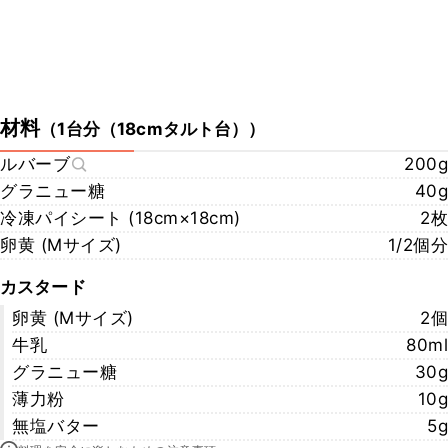
材料
（
1台分（18cmタルト台）
）
ルバーブ
200g
グラニュー糖
40g
冷凍パイシート (18cm×18cm)
2枚
卵黄 (Ⅿサイズ)
1/2個分
カスタード
卵黄 (Ⅿサイズ)
2個
牛乳
80ml
グラニュー糖
30g
薄力粉
10g
無塩バター
5g