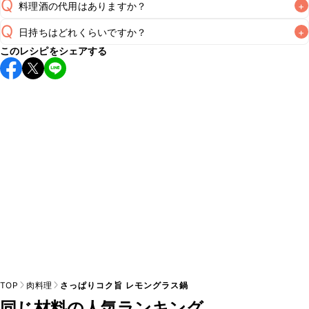
Q
料理酒の代用はありますか？
+
Q
日持ちはどれくらいですか？
+
A
このレシピをシェアする
保存期間は冷蔵で翌日中が目安です。なるべくお早めにお召
し上がりください。

A
※日持ちは目安です。
こちら
の注意事項をご確認の上、正し
TOP
肉料理
さっぱりコク旨 レモングラス鍋
同じ材料の人気ランキング