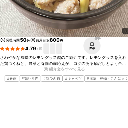
420
50
800
調理時間
費用目安
分
円
4.79
保存
(
5
)
さわやかな風味のレモングラス鍋のご紹介です。レモングラスを入れ
た鶏つくねと、野菜と春雨の歯応えが、コクのある鍋だしとよく合い
紹介文をすべて見る
ます。鍋だしにも鶏つくねにもレモングラスを使っているので、レモ
ングラスの風味が充分味わえる一品です。お好みの具材を入れるとバ
#
春雨
#
鶏ひき肉
#
鶏ひき肉
#
キャベツ
#
海藻・乾物・こんにゃ
リエーションが広がりますので、ぜひお試しくださいね。