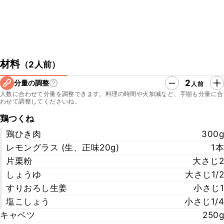
材料
（
2人前
）
2
分量の調整
人前
人数に合わせて分量を調整できます。料理の時間や火加減など、手順も分量に合
わせて調整してくださいね。
鶏つくね
鶏ひき肉
300g
レモングラス (生、正味20g)
1本
片栗粉
大さじ2
しょうゆ
大さじ1/2
すりおろし生姜
小さじ1
塩こしょう
小さじ1/4
キャベツ
250g