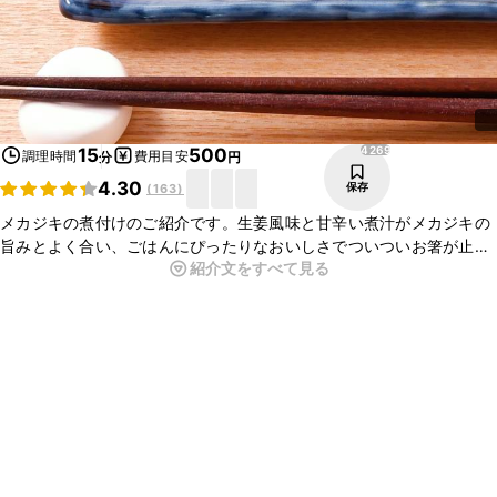
4269
15
500
調理時間
費用目安
分
円
4.30
保存
(
163
)
メカジキの煮付けのご紹介です。生姜風味と甘辛い煮汁がメカジキの
旨みとよく合い、ごはんにぴったりなおいしさでついついお箸が止ま
紹介文をすべて見る
らなくなりますよ。ぜひお試しくださいね。