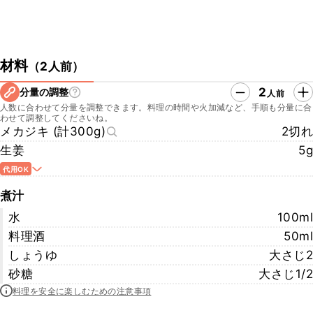
材料
（
2人前
）
2
分量の調整
人前
人数に合わせて分量を調整できます。料理の時間や火加減など、手順も分量に合
わせて調整してくださいね。
メカジキ (計300g)
2切れ
生姜
5g
代用OK
煮汁
水
100ml
料理酒
50ml
しょうゆ
大さじ2
砂糖
大さじ1/2
料理を安全に楽しむための注意事項