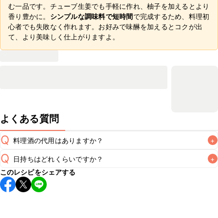
む一品です。チューブ生姜でも手軽に作れ、柚子を加えるとより
香り豊かに。
シンプルな調味料で短時間
で完成するため、料理初
心者でも失敗なく作れます。お好みで味醂を加えるとコクが出
て、より美味しく仕上がりますよ。
よくある質問
Q
料理酒の代用はありますか？
+
Q
日持ちはどれくらいですか？
+
A
このレシピをシェアする
保存期間は冷蔵で翌日中が目安です。なるべくお早めにお召
し上がりください。

A
※日持ちは目安です。
こちら
の注意事項をご確認の上、正し