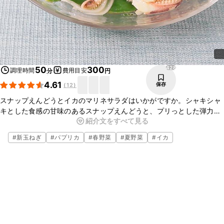
428
50
300
調理時間
費用目安
分
円
4.61
保存
(
12
)
スナップえんどうとイカのマリネサラダはいかがですか。シャキシャ
キとした食感の甘味のあるスナップえんどうと、プリっとした弾力の
紹介文をすべて見る
あるイカが、酸味の効いたマリネ液とよく合い、とってもおいしいで
すよ。ぜひ作ってみてください。
#
新玉ねぎ
#
パプリカ
#
春野菜
#
夏野菜
#
イカ