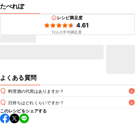
たべれぽ
レシピ満足度
4.61
12
人の平均満足度
よくある質問
Q
料理酒の代用はありますか？
+
Q
日持ちはどれくらいですか？
+
A
このレシピをシェアする
保存期間は冷蔵で当日中が目安です。なるべくお早めにお召
し上がりください。

A