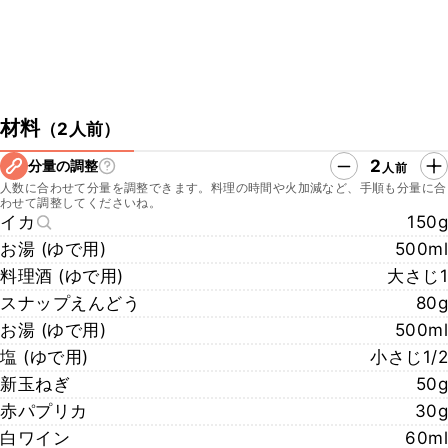
材料
（
2人前
）
2
分量の調整
人前
人数に合わせて分量を調整できます。料理の時間や火加減など、手順も分量に合
わせて調整してくださいね。
イカ
150g
お湯 (ゆで用)
500ml
料理酒 (ゆで用)
大さじ1
スナップえんどう
80g
お湯 (ゆで用)
500ml
塩 (ゆで用)
小さじ1/2
新玉ねぎ
50g
赤パプリカ
30g
白ワイン
60ml