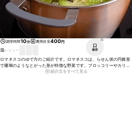
57
10
400
調理時間
費用目安
分
円
レビュー
保存
ロマネスコのゆで方のご紹介です。ロマネスコは、らせん状の円錐形
で珊瑚のようなとがった形が特徴な野菜です。ブロッコリーやカリフ
紹介文をすべて見る
ラワーなどにも似ています。ゆでる前は黄緑色ですが、ゆでると翡翠
色になり、ほくほくとして甘みがあります。くせがないので、サラ
ダ、パスタ、炒め物など幅広く使えますよ。