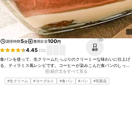
406
5
100
調理時間
費用目安
分
円
4.45
保存
(
11
)
食パンを使って、生クリームたっぷりのクリーミーな味わいに仕上げ
る、ティラミス風レシピです。コーヒーが染みこんだ食パンのしっと
紹介文をすべて見る
り生地と、コクと酸味が感じられるクリームが相性抜群です。ぜひ食
べてみてくださいね。
#
生クリーム
#
ヨーグルト
#
食パン
#
パン
#
乳製品