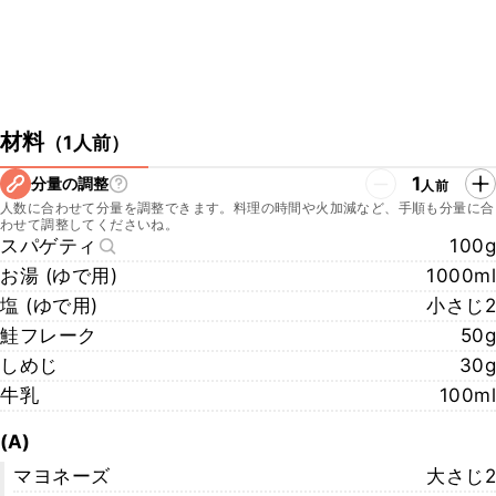
材料
（
1人前
）
1
分量の調整
人前
人数に合わせて分量を調整できます。料理の時間や火加減など、手順も分量に合
わせて調整してくださいね。
スパゲティ
100g
お湯 (ゆで用)
1000ml
塩 (ゆで用)
小さじ2
鮭フレーク
50g
しめじ
30g
牛乳
100ml
(A)
マヨネーズ
大さじ2