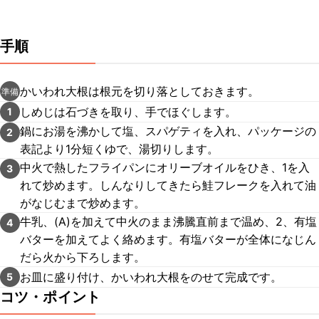
手順
かいわれ大根は根元を切り落としておきます。
準備
しめじは石づきを取り、手でほぐします。
1
鍋にお湯を沸かして塩、スパゲティを入れ、パッケージの
2
表記より1分短くゆで、湯切りします。
中火で熱したフライパンにオリーブオイルをひき、1を入
3
れて炒めます。しんなりしてきたら鮭フレークを入れて油
がなじむまで炒めます。
牛乳、(A)を加えて中火のまま沸騰直前まで温め、2、有塩
4
バターを加えてよく絡めます。有塩バターが全体になじん
だら火から下ろします。
お皿に盛り付け、かいわれ大根をのせて完成です。
5
コツ・ポイント