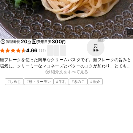
1092
20
300
調理時間
費用目安
分
円
4.66
保存
(
31
)
鮭フレークを使った簡単なクリームパスタです。鮭フレークの旨みと
塩気に、クリーミーなマヨネーズとバターのコクが加わり、とてもお
紹介文をすべて見る
いしいですよ。手軽に作ることができるので、ぜひお試しください
ね。
#
しめじ
#
鮭・サーモン
#
牛乳
#
きのこ
#
魚介