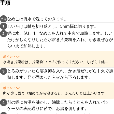
手順
なめこは流水で洗っておきます。
準備
しいたけは軸を切り落とし、5mm幅に切ります。
1
鍋に水、(A)、1、なめこを入れて中火で加熱します。しい
2
たけがしんなりしたら水溶き片栗粉を入れ、かき混ぜなが
ら中火で加熱します。
ポイント
水溶き片栗粉は、片栗粉1：水2で作ってください。しばらく経つ
と片栗粉が沈むので、加える前によく混ぜてくださいね。
とろみがついたら溶き卵を入れ、かき混ぜながら中火で加
3
熱します。卵が固まったら火から下ろします。
ポイント
卵が少し固まり始めてから混ぜると、ふんわりと仕上がります
よ。
別の鍋にお湯を沸かし、沸騰したらうどんを入れてパッ
4
ケージの表記通りに茹で、お湯を切ります。