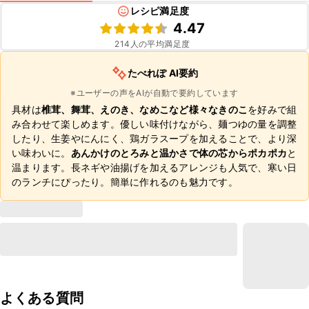
レシピ満足度
4.47
214
人の平均満足度
たべれぽ AI要約
※ユーザーの声をAIが自動で要約しています
具材は
椎茸、舞茸、えのき、なめこなど様々なきのこ
を好みで組
み合わせて楽しめます。優しい味付けながら、麺つゆの量を調整
したり、生姜やにんにく、鶏ガラスープを加えることで、より深
い味わいに。
あんかけのとろみと温かさで体の芯からポカポカ
と
温まります。長ネギや油揚げを加えるアレンジも人気で、寒い日
のランチにぴったり。簡単に作れるのも魅力です。
よくある質問