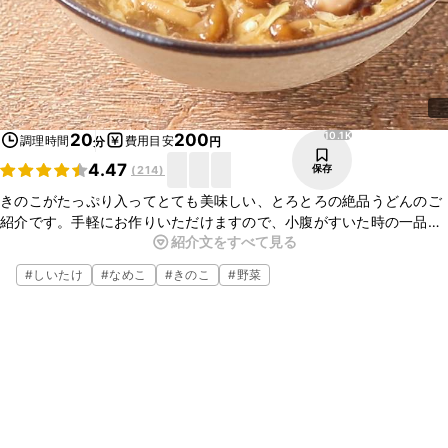
10.1K
20
200
調理時間
費用目安
分
円
4.47
保存
(
214
)
きのこがたっぷり入ってとても美味しい、とろとろの絶品うどんのご
紹介です。手軽にお作りいただけますので、小腹がすいた時の一品に
紹介文をすべて見る
もぴったりですよ。とても簡単にお作りいただけますので、この機会
にぜひ作ってみて下さいね。
#
しいたけ
#
なめこ
#
きのこ
#
野菜