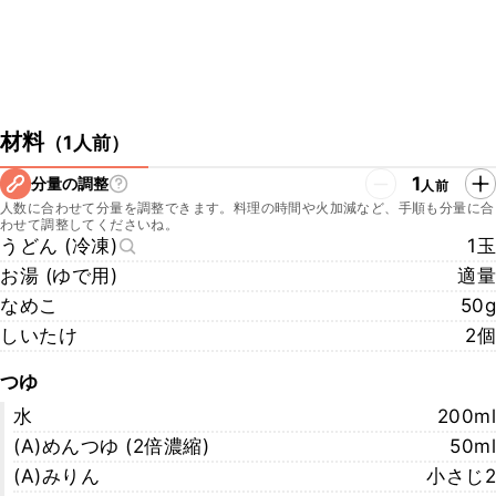
材料
（
1人前
）
1
分量の調整
人前
人数に合わせて分量を調整できます。料理の時間や火加減など、手順も分量に合
わせて調整してくださいね。
うどん (冷凍)
1玉
お湯 (ゆで用)
適量
なめこ
50g
しいたけ
2個
つゆ
水
200ml
(A)めんつゆ (2倍濃縮)
50ml
(A)みりん
小さじ2