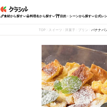
食材から探す
料理名から探す
目的・シーンから探す
公式レ
TOP
スイーツ
洋菓子
プリン
バナナパ