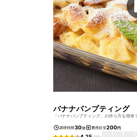
バナナパンプティング
「
バナナパンプティング
」の作り方を簡単
30
200
調理時間
費用目安
分
円
4.25
(
15
)