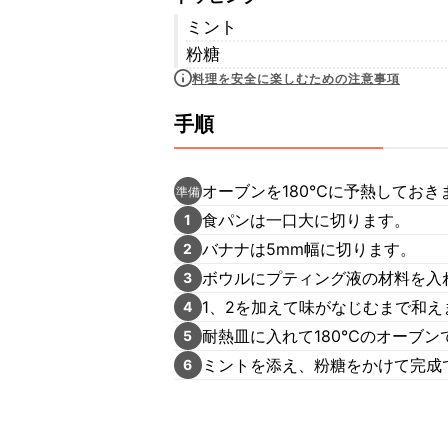
ミント
粉糖
料理を安全に楽しむための注意事項
手順
オーブンを180℃に予熱しておき
準備
食パンは一口大に切ります。
1
バナナは5mm幅に切ります。
2
ボウルにプティング液の材料を入
3
1、2を加えて味がなじむまで和え
4
耐熱皿に入れて180℃のオーブン
5
ミントを添え、粉糖をかけて完成
6