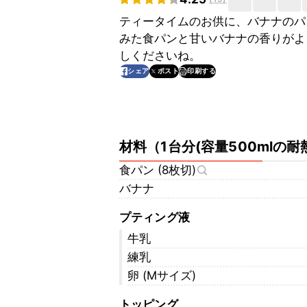
ティータイムのお供に、バナナのパ
みた食パンと甘いバナナの香りがよ
しくださいね。
印刷する
シェア
ポスト
材料
（
1台分(容量500mlの耐
食パン (8枚切)
バナナ
プティング液
牛乳
練乳
卵 (Mサイズ)
トッピング