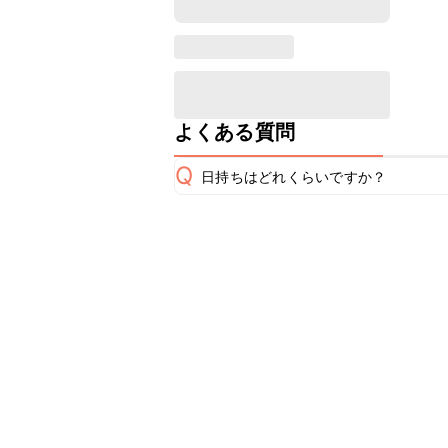
よくある質問
Q
日持ちはどれくらいですか？
保存期間は冷蔵で当日中が目安です。
A
※日持ちは目安です。
こちら