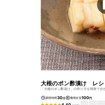
大根のポン酢漬け
レシ
「
大根のポン酢漬け
」の作り方を簡単で分
30
100
調理時間
費用目安
分
円
4.40
(
126
)