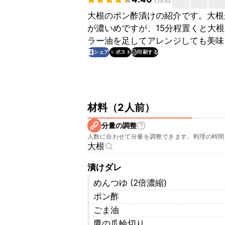
大根のポン酢漬けの紹介です。大根
が濃いめですが、15分程置くと大
ラー油を足してアレンジしても美味
印刷する
シェア
ポスト
材料
（
2人前
）
分量の調整
人数に合わせて分量を調整できます。料理の時間
大根
漬けダレ
めんつゆ (2倍濃縮)
ポン酢
ごま油
鷹の爪輪切り