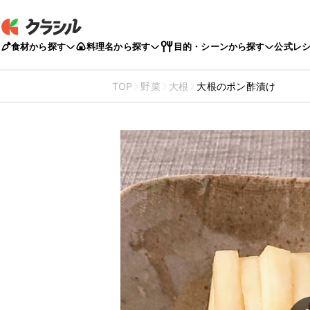
食材から探す
料理名から探す
目的・シーンから探す
公式レ
TOP
野菜
大根
大根のポン酢漬け