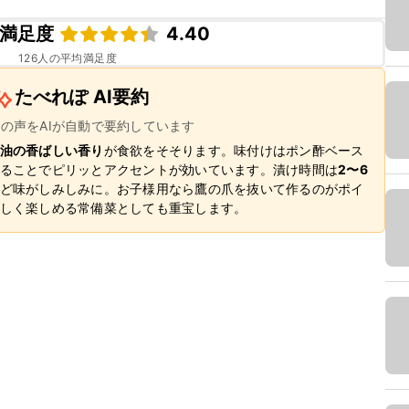
満足度
4.40
126
人の平均満足度
たべれぽ AI要約
ーの声をAIが自動で要約しています
油の香ばしい香り
が食欲をそそります。味付けはポン酢ベース
ることでピリッとアクセントが効いています。漬け時間は
2〜6
ど味がしみしみに。お子様用なら鷹の爪を抜いて作るのがポイ
しく楽しめる常備菜としても重宝します。