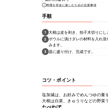
料理を安全に楽しむための注意事項
手順
大根は皮を剥き、拍子木切りにし
1
ボウルに漬けダレの材料を入れ混
2
みます。
器に盛り付け、完成です。
3
コツ・ポイント
塩加減は、お好みでめんつゆの量を
大根は白菜、きゅうりなどの野菜
たべれぽ