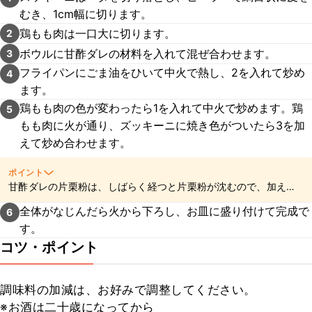
むき、1cm幅に切ります。
鶏もも肉は一口大に切ります。
2
ボウルに甘酢ダレの材料を入れて混ぜ合わせます。
3
フライパンにごま油をひいて中火で熱し、2を入れて炒め
4
ます。
鶏もも肉の色が変わったら1を入れて中火で炒めます。鶏
5
もも肉に火が通り、ズッキーニに焼き色がついたら3を加
えて炒め合わせます。
ポイント
甘酢ダレの片栗粉は、しばらく経つと片栗粉が沈むので、加える
前によく混ぜてくださいね。
全体がなじんだら火から下ろし、お皿に盛り付けて完成で
6
す。
コツ・ポイント
調味料の加減は、お好みで調整してください。

※お酒は二十歳になってから