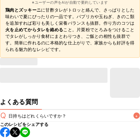
※ユーザーの声をAIが自動で要約しています
鶏肉とズッキーニ
に甘酢タレがトロッと絡んで、さっぱりとした
味わいで夏にぴったりの一品です。パプリカや玉ねぎ、きのこ類
を追加すれば彩りも美しく栄養バランスも抜群。作り方のコツは
火を止めてからタレを絡める
こと。片栗粉でとろみをつけること
でタレがしっかり食材にまとわりつき、ご飯との相性も抜群で
す。簡単に作れるのに本格的な仕上がりで、家族からも好評を得
られる魅力的なレシピです。
よくある質問
Q
日持ちはどれくらいですか？
+
このレシピをシェアする
保存期間は冷蔵で翌日中が目安です。なるべくお早めにお召
し上がりください。
