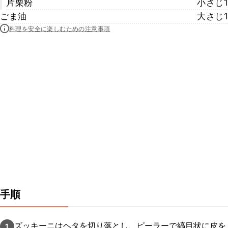
片栗粉
小さじ1
ごま油
大さじ1
料理を安全に楽しむための注意事項
手順
ズッキーニはヘタを切り落とし、ピーラーで縞目状に皮を
1