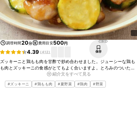
14.3K
20
500
調理時間
費用目安
分
円
4.39
保存
(
412
)
ズッキーニと鶏もも肉を甘酢で炒め合わせました。ジューシーな鶏も
も肉とズッキーニの食感がとてもよく合いますよ。とろみのついた甘
紹介文をすべて見る
酢がよく絡み、ごはんはもちろんお酒のおつまみにもピッタリです。
ぜひお試しくださいね。
#
ズッキーニ
#
鶏もも肉
#
夏野菜
#
鶏肉
#
野菜