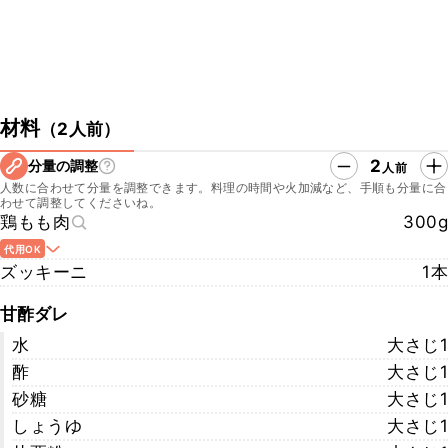
材料
（
2人前
）
2
分量の調整
人前
人数に合わせて分量を調整できます。料理の時間や火加減など、手順も分量に合
わせて調整してくださいね。
鶏もも肉
300g
代用OK
ズッキーニ
1本
甘酢ダレ
水
大さじ1
酢
大さじ1
砂糖
大さじ1
しょうゆ
大さじ1