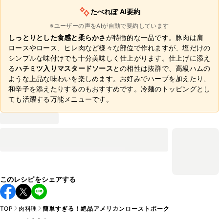
たべれぽ AI要約
※ユーザーの声をAIが自動で要約しています
しっとりとした食感と柔らかさ
が特徴的な一品です。豚肉は肩
ロースやロース、ヒレ肉など様々な部位で作れますが、塩だけの
シンプルな味付けでも十分美味しく仕上がります。仕上げに添え
る
ハチミツ入りマスタードソース
との相性は抜群で、高級ハムの
ような上品な味わいを楽しめます。お好みでハーブを加えたり、
和辛子を添えたりするのもおすすめです。冷麺のトッピングとし
ても活躍する万能メニューです。
このレシピをシェアする
TOP
肉料理
簡単すぎる！絶品アメリカンローストポーク