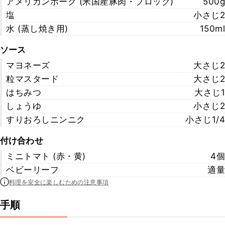
アメリカンポーク (米国産豚肉・ブロック)
500g
塩
小さじ2
水 (蒸し焼き用)
150ml
ソース
マヨネーズ
大さじ2
粒マスタード
大さじ2
はちみつ
大さじ1
しょうゆ
小さじ2
すりおろしニンニク
小さじ1/4
付け合わせ
ミニトマト (赤・黄)
4個
ベビーリーフ
適量
料理を安全に楽しむための注意事項
手順