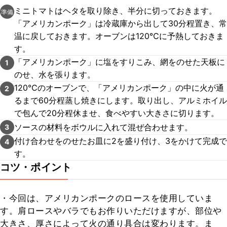
ミニトマトはヘタを取り除き、半分に切っておきます。
準備
「アメリカンポーク」は冷蔵庫から出して30分程置き、常
温に戻しておきます。オーブンは120℃に予熱しておきま
す。
「アメリカンポーク」に塩をすりこみ、網をのせた天板に
1
のせ、水を張ります。
120℃のオーブンで、「アメリカンポーク」の中に火が通
2
るまで60分程蒸し焼きにします。取り出し、アルミホイル
で包んで20分程休ませ、食べやすい大きさに切ります。
ソースの材料をボウルに入れて混ぜ合わせます。
3
付け合わせをのせたお皿に2を盛り付け、3をかけて完成で
4
す。
コツ・ポイント
・今回は、アメリカンポークのロースを使用していま
す。肩ロースやバラでもお作りいただけますが、部位や
大きさ、厚さによって火の通り具合は変わります。ま