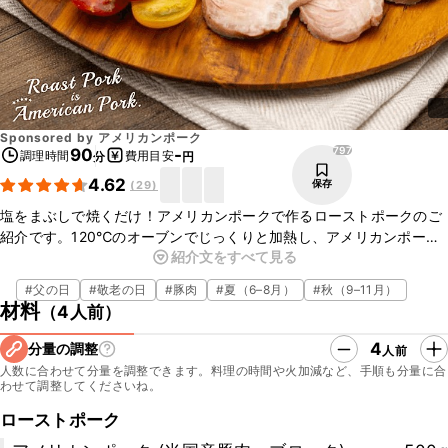
Sponsored by
アメリカンポーク
797
90
-
調理時間
費用目安
分
円
4.62
保存
(
29
)
塩をまぶしで焼くだけ！アメリカンポークで作るローストポークのご
紹介です。120℃のオーブンでじっくりと加熱し、アメリカンポーク
紹介文をすべて見る
のうま味と水分をキープすることで、しっとりとやわらかいロースト
ポークに仕上がりますよ！あっさりとした脂と、あまじょっぱいハ
#
父の日
#
敬老の日
#
豚肉
#
夏（6–8月）
#
秋（9–11月）
ニーマスタードソースが相性抜群ですので、ぜひ作ってみてください
材料
（
4人前
）
ね。
4
分量の調整
人前
人数に合わせて分量を調整できます。料理の時間や火加減など、手順も分量に合
わせて調整してくださいね。
ローストポーク