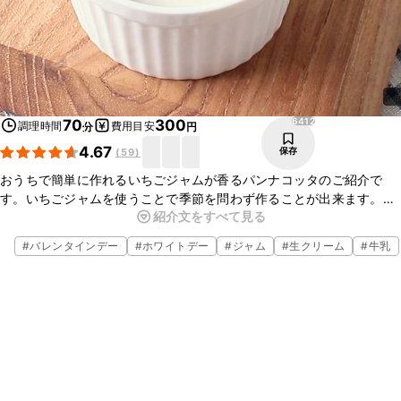
6412
70
300
調理時間
費用目安
分
円
4.67
保存
(
59
)
おうちで簡単に作れるいちごジャムが香るパンナコッタのご紹介で
す。いちごジャムを使うことで季節を問わず作ることが出来ます。牛
紹介文をすべて見る
乳の量を減らして生クリームを多めにするとリッチな味わいに仕上が
りますよ。ぜひお試しください。
#
バレンタインデー
#
ホワイトデー
#
ジャム
#
生クリーム
#
牛乳