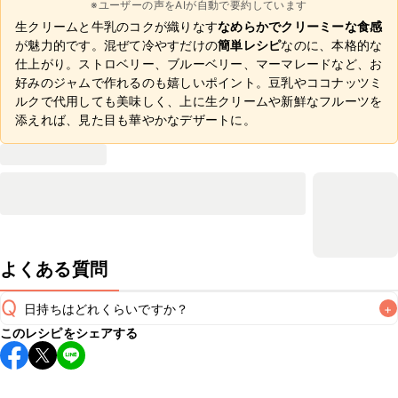
※ユーザーの声をAIが自動で要約しています
生クリームと牛乳のコクが織りなす
なめらかでクリーミーな食感
が魅力的です。混ぜて冷やすだけの
簡単レシピ
なのに、本格的な
仕上がり。ストロベリー、ブルーベリー、マーマレードなど、お
好みのジャムで作れるのも嬉しいポイント。豆乳やココナッツミ
ルクで代用しても美味しく、上に生クリームや新鮮なフルーツを
添えれば、見た目も華やかなデザートに。
よくある質問
Q
日持ちはどれくらいですか？
+
このレシピをシェアする
保存期間は冷蔵で翌日中が目安です。なるべくお早めにお召
し上がりください。

A