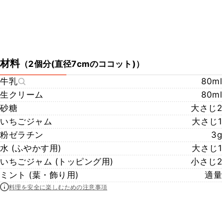
材料
（
2個分(直径7cmのココット)
）
牛乳
80ml
生クリーム
80ml
砂糖
大さじ2
いちごジャム
大さじ1
粉ゼラチン
3g
水 (ふやかす用)
大さじ1
いちごジャム (トッピング用)
小さじ2
ミント (葉・飾り用)
適量
料理を安全に楽しむための注意事項